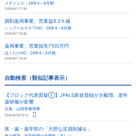
メディシス・26年4～6月期
2026/8/7 17:40
調剤薬局事業、営業益8.3％減
シップヘルスケアHD・26年4～6月期
2026/8/7 16:36
薬局事業、営業損失7100万円
ほくたけHD・26年4～6月期
2026/8/7 16:32
自動検索（類似記事表示）
【ブロック代表質疑①】JPALS新規登録が大幅増、老年
薬研修が影響
日薬・山田常務理事
2026/6/29 15:10
医・歯・薬学部の「大胆な定員削減を」
春の建議、薬剤師増の必要性「乏しい」