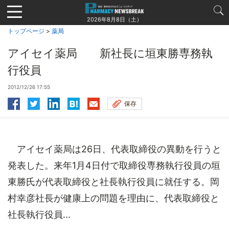
Jump
to
2026年8月8日（土）
navigation
トップページ
>
薬局
アイセイ薬局 新社長に垣東勝専務執
行役員
2012/12/26 17:55
保存
アイセイ薬局は26日、代表取締役の異動を行うと
発表した。来年1月4日付で取締役専務執行役員の垣
東勝氏が代表取締役と社長執行役員に就任する。岡
村幸彦社長が健康上の問題を理由に、代表取締役と
社長執行役員...