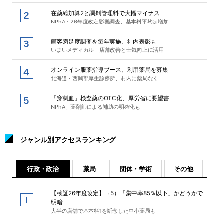
在薬総加算2と調剤管理料で大幅マイナス
NPhA・26年度改定影響調査、基本料平均は増加
顧客満足度調査を毎年実施、社内表彰も
いまいメディカル 店舗改善と士気向上に活用
オンライン服薬指導ブース、利用薬局を募集
北海道・西興部厚生診療所、村内に薬局なく
「穿刺血」検査薬のOTC化、厚労省に要望書
NPhA、薬剤師による補助の明確化も
ジャンル別アクセスランキング
行政・政治
薬局
団体・学術
その他
【検証26年度改定】（5）「集中率85％以下」かどうかで
明暗
大半の店舗で基本料1を断念した中小薬局も