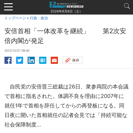
Jump
to
2026年8月8日（土）
navigation
トップページ
>
行政・政治
安倍首相「一体改革を継続」 第2次安
倍内閣が発足
2012/12/27 09:40
保存
自民党の安倍晋三総裁は26日、衆参両院の本会議
で首相に指名された。体調不良を理由に2007年に
就任1年で首相を辞任してからの再登板になる。同
日夜に開いた首相就任の記者会見では「持続可能な
社会保障制度...