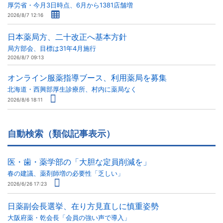
厚労省・今月3日時点、6月から1381店舗増
2026/8/7 12:16
日本薬局方、二十改正へ基本方針
局方部会、目標は31年4月施行
2026/8/7 09:13
オンライン服薬指導ブース、利用薬局を募集
北海道・西興部厚生診療所、村内に薬局なく
2026/8/6 18:11
自動検索（類似記事表示）
医・歯・薬学部の「大胆な定員削減を」
春の建議、薬剤師増の必要性「乏しい」
2026/6/26 17:23
日薬副会長選挙、在り方見直しに慎重姿勢
大阪府薬・乾会長「会員の強い声で導入」