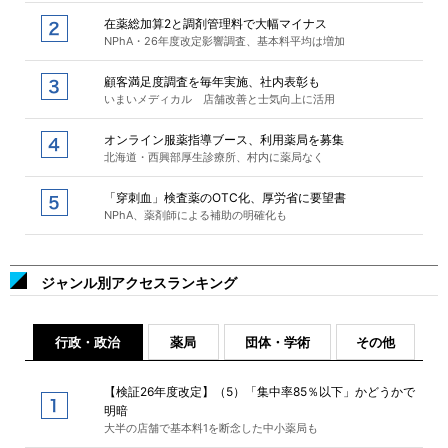
在薬総加算2と調剤管理料で大幅マイナス
NPhA・26年度改定影響調査、基本料平均は増加
顧客満足度調査を毎年実施、社内表彰も
いまいメディカル 店舗改善と士気向上に活用
オンライン服薬指導ブース、利用薬局を募集
北海道・西興部厚生診療所、村内に薬局なく
「穿刺血」検査薬のOTC化、厚労省に要望書
NPhA、薬剤師による補助の明確化も
ジャンル別アクセスランキング
行政・政治
薬局
団体・学術
その他
【検証26年度改定】（5）「集中率85％以下」かどうかで
明暗
大半の店舗で基本料1を断念した中小薬局も