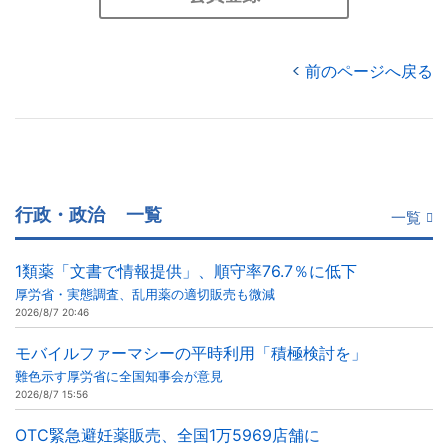
前のページへ戻る
行政・政治
一覧
一覧
1類薬「文書で情報提供」、順守率76.7％に低下
厚労省・実態調査、乱用薬の適切販売も微減
2026/8/7 20:46
モバイルファーマシーの平時利用「積極検討を」
難色示す厚労省に全国知事会が意見
2026/8/7 15:56
OTC緊急避妊薬販売、全国1万5969店舗に