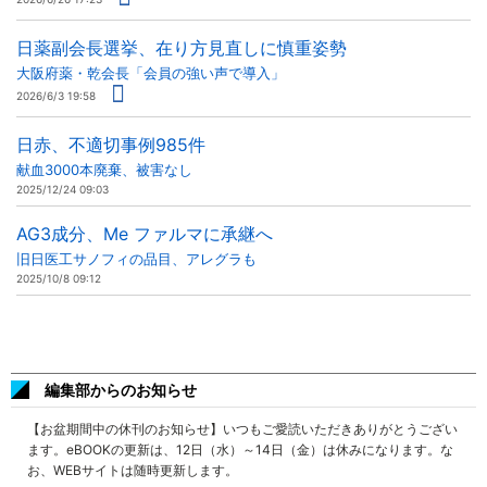
日薬副会長選挙、在り方見直しに慎重姿勢
大阪府薬・乾会長「会員の強い声で導入」
2026/6/3 19:58
日赤、不適切事例985件
献血3000本廃棄、被害なし
2025/12/24 09:03
AG3成分、Me ファルマに承継へ
旧日医工サノフィの品目、アレグラも
2025/10/8 09:12
編集部からのお知らせ
【お盆期間中の休刊のお知らせ】いつもご愛読いただきありがとうござい
ます。eBOOKの更新は、12日（水）～14日（金）は休みになります。な
お、WEBサイトは随時更新します。