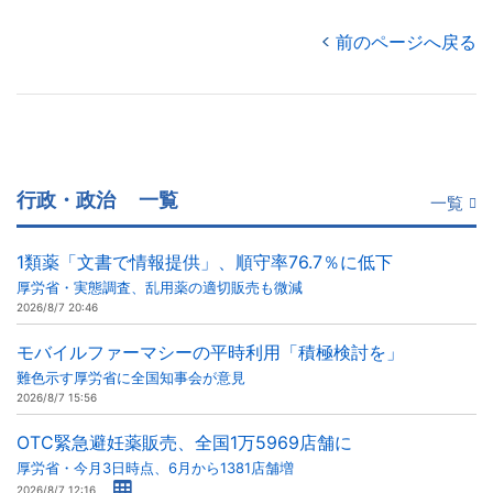
前のページへ戻る
行政・政治
一覧
一覧
1類薬「文書で情報提供」、順守率76.7％に低下
厚労省・実態調査、乱用薬の適切販売も微減
2026/8/7 20:46
モバイルファーマシーの平時利用「積極検討を」
難色示す厚労省に全国知事会が意見
2026/8/7 15:56
OTC緊急避妊薬販売、全国1万5969店舗に
厚労省・今月3日時点、6月から1381店舗増
2026/8/7 12:16