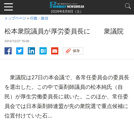
Jump
to
2026年8月8日（土）
navigation
トップページ
>
行政・政治
松本衆院議員が厚労委員長に 衆議院
2012/12/27 15:00
保存
衆議院は27日の本会議で、各常任委員会の委員長
を選出した。この中で薬剤師議員の松本純氏（自
民）が厚生労働委員長に就いた。このほか、常任委
員会では日本薬剤師連盟が先の衆院選で重点候補に
位置付けていた石...