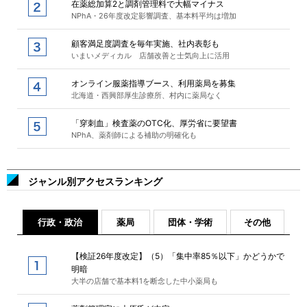
在薬総加算2と調剤管理料で大幅マイナス
NPhA・26年度改定影響調査、基本料平均は増加
顧客満足度調査を毎年実施、社内表彰も
いまいメディカル 店舗改善と士気向上に活用
オンライン服薬指導ブース、利用薬局を募集
北海道・西興部厚生診療所、村内に薬局なく
「穿刺血」検査薬のOTC化、厚労省に要望書
NPhA、薬剤師による補助の明確化も
ジャンル別アクセスランキング
行政・政治
薬局
団体・学術
その他
【検証26年度改定】（5）「集中率85％以下」かどうかで
明暗
大半の店舗で基本料1を断念した中小薬局も