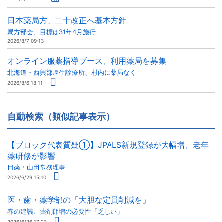
日本薬局方、二十改正へ基本方針
局方部会、目標は31年4月施行
2026/8/7 09:13
オンライン服薬指導ブース、利用薬局を募集
北海道・西興部厚生診療所、村内に薬局なく
2026/8/6 18:11
自動検索（類似記事表示）
【ブロック代表質疑①】JPALS新規登録が大幅増、老年
薬研修が影響
日薬・山田常務理事
2026/6/29 15:10
医・歯・薬学部の「大胆な定員削減を」
春の建議、薬剤師増の必要性「乏しい」
2026/6/26 17:23