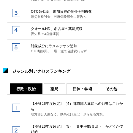
OTC類似薬、追加負担の例外を明確化
厚労省検討会、医療保険部会に報告へ
クオールHD、名古屋の薬局買収
愛知県で3店舗運営
対象成分にラメルテオン追加
OTC類似薬、一増一減で合計変わらず
ジャンル別アクセスランキング
行政・政治
薬局
団体・学術
その他
【検証26年度改定】（4）都市部の薬局への影響はこれか
ら
地方部と大差なく、効果なければ「さらなる方策」
【検証26年度改定】（5）「集中率85％以下」かどうかで
明暗