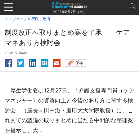
Jump
to
2026年8月7日（金）
navigation
トップページ
>
行政・政治
制度改正へ取りまとめ案を了承 ケア
マネあり方検討会
2013/1/7 10:40
保存
厚生労働省は12月27日、「介護支援専門員（ケア
マネジャー）の資質向上と今後のあり方に関する検
討会」（座長＝田中滋・慶応大大学院教授）に、こ
れまでの議論の取りまとめに当たる中間的な整理案
を提示し、大...