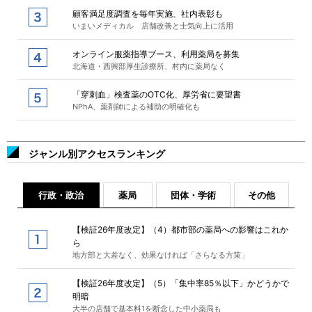
顧客満足度調査を毎年実施、社内表彰も
いまいメディカル 店舗改善と士気向上に活用
オンライン服薬指導ブース、利用薬局を募集
北海道・西興部厚生診療所、村内に薬局なく
「穿刺血」検査薬のOTC化、厚労省に要望書
NPhA、薬剤師による補助の明確化も
ジャンル別アクセスランキング
行政・政治
薬局
団体・学術
その他
【検証26年度改定】（4）都市部の薬局への影響はこれか
ら
地方部と大差なく、効果なければ「さらなる方策」
【検証26年度改定】（5）「集中率85％以下」かどうかで
明暗
大半の店舗で基本料1を断念した中小薬局も