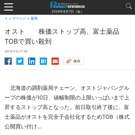
Jump
to
2026年8月7日（金）
navigation
トップページ
>
薬局
オスト 株価ストップ高、富士薬品
TOBで買い殺到
2013/1/10 17:30
保存
北海道の調剤薬局チェーン、オストジャパングル
ープの株価が10日、値幅制限の上限いっぱいまで上
昇するストップ高となった。前日取引終了後に、富
士薬品がオストを完全子会社化するためTOB（株式
公開買い付け...