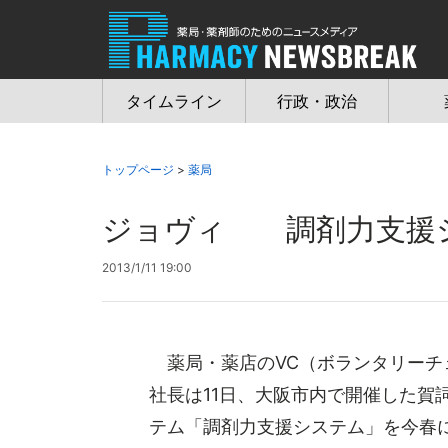
Jump
to
navigation
タイムライン
行政・政治
トップページ
>
薬局
ジョヴィ 調剤力支援
2013/1/11 19:00
薬局・薬店のVC（ボランタリーチ
社長は11日、大阪市内で開催した賀
テム「調剤力支援システム」を今春にも