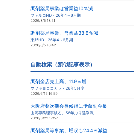
調剤薬局事業は営業益10％減
ファルコHD・26年4～6月期
2026/8/5 18:51
調剤薬局事業、営業益38.8％減
東邦HD・26年4～6月期
2026/8/5 18:42
自動検索（類似記事表示）
調剤全店売上高、11.9％増
マツキヨココカラ・26年5月度
2026/6/15 16:59
大阪府薬次期会長候補に伊藤副会長
山岡専務理事破る、56年ぶり選挙戦
2026/3/22 17:57
調剤薬局等事業、増収も24.4％減益