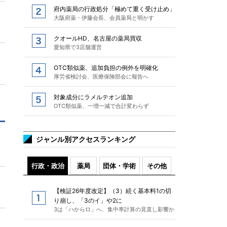
府内薬局の行政処分「極めて重く受け止め」
大阪府薬・伊藤会長、会員薬局と明かす
クオールHD、名古屋の薬局買収
愛知県で3店舗運営
OTC類似薬、追加負担の例外を明確化
厚労省検討会、医療保険部会に報告へ
対象成分にラメルテオン追加
OTC類似薬、一増一減で合計変わらず
ジャンル別アクセスランキング
行政・政治
薬局
団体・学術
その他
【検証26年度改定】（3）続く基本料1の切
り崩し、「3のイ」や2に
3は「ハからロ」へ、集中率計算の見直し影響か