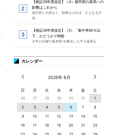
【検証26年度改定】（4）都市部の薬局への
影響はこれから
地方部と大差なく、効果なければ「さらなる方
策」
【検証26年度改定】（5）「集中率85％以
下」かどうかで明暗
大半の店舗で基本料1を断念した中小薬局も
カレンダー
2026年 8月
日
月
火
水
木
金
土
26
27
28
29
30
31
1
2
3
4
5
6
7
8
9
10
11
12
13
14
15
16
17
18
19
20
21
22
23
24
25
26
27
28
29