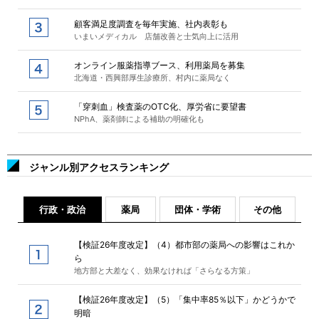
顧客満足度調査を毎年実施、社内表彰も
いまいメディカル 店舗改善と士気向上に活用
オンライン服薬指導ブース、利用薬局を募集
北海道・西興部厚生診療所、村内に薬局なく
「穿刺血」検査薬のOTC化、厚労省に要望書
NPhA、薬剤師による補助の明確化も
ジャンル別アクセスランキング
行政・政治
薬局
団体・学術
その他
【検証26年度改定】（4）都市部の薬局への影響はこれか
ら
地方部と大差なく、効果なければ「さらなる方策」
【検証26年度改定】（5）「集中率85％以下」かどうかで
明暗