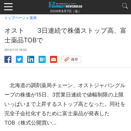
Jump
to
2026年8月7日（金）
navigation
トップページ
>
薬局
オスト 3日連続で株価ストップ高、富
士薬品TOBで
2013/1/15 16:50
保存
北海道の調剤薬局チェーン、オストジャパングル
ープの株価が15日、3営業日連続で値幅制限の上限
いっぱいまで上昇するストップ高となった。同社を
完全子会社化するために富士薬品が発表した
TOB（株式公開買い...