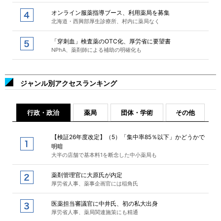
オンライン服薬指導ブース、利用薬局を募集
北海道・西興部厚生診療所、村内に薬局なく
「穿刺血」検査薬のOTC化、厚労省に要望書
NPhA、薬剤師による補助の明確化も
ジャンル別アクセスランキング
行政・政治
薬局
団体・学術
その他
【検証26年度改定】（5）「集中率85％以下」かどうかで
明暗
大半の店舗で基本料1を断念した中小薬局も
薬剤管理官に大原氏が内定
厚労省人事、薬事企画官には稲角氏
医薬担当審議官に中井氏、初の私大出身
厚労省人事、薬局関連施策にも精通