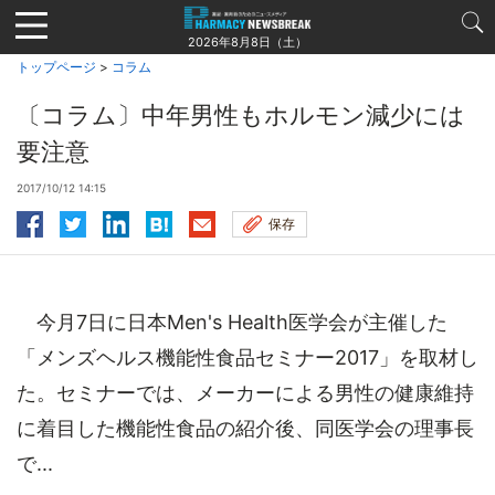
Jump
to
2026年8月8日（土）
navigation
トップページ
>
コラム
〔コラム〕中年男性もホルモン減少には
要注意
2017/10/12 14:15
保存
今月7日に日本Men's Health医学会が主催した
「メンズヘルス機能性食品セミナー2017」を取材し
た。セミナーでは、メーカーによる男性の健康維持
に着目した機能性食品の紹介後、同医学会の理事長
で...