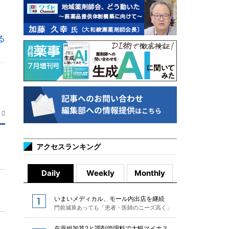
る
アクセスランキング
Daily
Weekly
Monthly
いまいメディカル、モール内出店を継続
門前減算あっても「患者・医師のニーズ高く」
在薬総加算2と調剤管理料で大幅マイナス