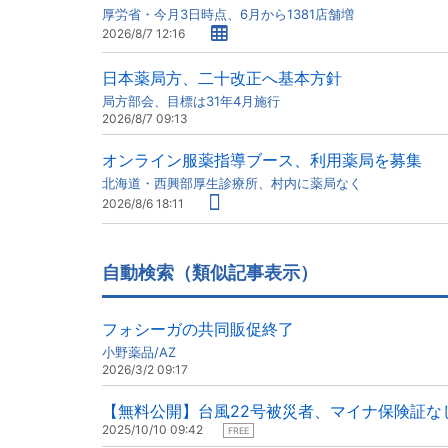
厚労省・今月3日時点、6月から1381店舗増
2026/8/7 12:16
日本薬局方、二十改正へ基本方針
局方部会、目標は31年4月施行
2026/8/7 09:13
オンライン服薬指導ブース、利用薬局を募集
北海道・西興部厚生診療所、村内に薬局なく
2026/8/6 18:11
自動検索（類似記事表示）
フォシーガの共同販促終了
小野薬品/AZ
2026/3/2 09:17
【無料公開】台風22号被災者、マイナ保険証な
2025/10/10 09:42
FREE