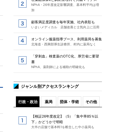
NPhA・26年度改定影響調査、基本料平均は増
加
顧客満足度調査を毎年実施、社内表彰も
いまいメディカル 店舗改善と士気向上に活用
オンライン服薬指導ブース、利用薬局を募集
北海道・西興部厚生診療所、村内に薬局なく
「穿刺血」検査薬のOTC化、厚労省に要望
書
NPhA、薬剤師による補助の明確化も
ジャンル別アクセスランキング
行政・政治
薬局
団体・学術
その他
【検証26年度改定】（5）「集中率85％以
下」かどうかで明暗
大半の店舗で基本料1を断念した中小薬局も