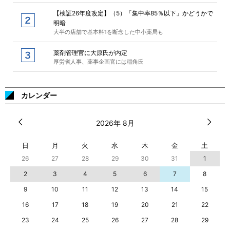
【検証26年度改定】（5）「集中率85％以下」かどうかで
明暗
大半の店舗で基本料1を断念した中小薬局も
薬剤管理官に大原氏が内定
厚労省人事、薬事企画官には稲角氏
カレンダー
2026年 8月
日
月
火
水
木
金
土
26
27
28
29
30
31
1
2
3
4
5
6
7
8
9
10
11
12
13
14
15
16
17
18
19
20
21
22
23
24
25
26
27
28
29