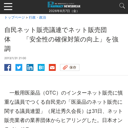
Jump
to
2026年8月7日（金）
navigation
トップページ
>
行政・政治
自民ネット販売議連でネット販売団
体 「安全性の確保対策の向上」を強
調
2013/1/31 21:00
保存
一般用医薬品（OTC）のインターネット販売に慎
重な議員でつくる自民党の「医薬品のネット販売に
関する議員連盟」（尾辻秀久会長）は31日、ネット
販売業者の業界団体からヒアリングした。日本オン