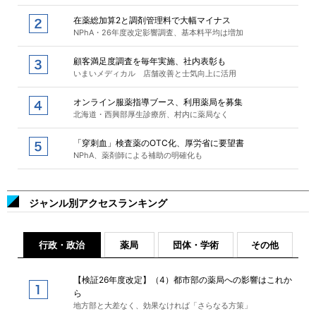
在薬総加算2と調剤管理料で大幅マイナス
NPhA・26年度改定影響調査、基本料平均は増加
顧客満足度調査を毎年実施、社内表彰も
いまいメディカル 店舗改善と士気向上に活用
オンライン服薬指導ブース、利用薬局を募集
北海道・西興部厚生診療所、村内に薬局なく
「穿刺血」検査薬のOTC化、厚労省に要望書
NPhA、薬剤師による補助の明確化も
ジャンル別アクセスランキング
行政・政治
薬局
団体・学術
その他
【検証26年度改定】（4）都市部の薬局への影響はこれか
ら
地方部と大差なく、効果なければ「さらなる方策」