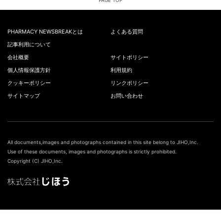
PAGE TOP
PHARMACY NEWSBREAKとは
よくある質問
記事利用について
会社概要
サイトポリシー
個人情報保護方針
利用規約
クッキーポリシー
リンクポリシー
サイトマップ
お問い合わせ
All documents,images and photographs contained in this site belong to JIHO,Inc.
Use of these documents, images and photographs is strictly prohibited.
Copyright (C) JIHO,Inc.