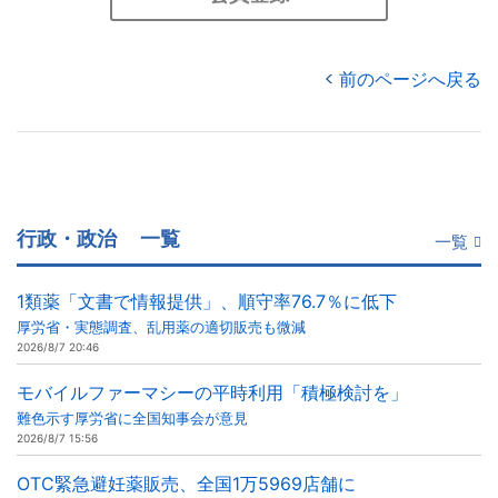
前のページへ戻る
行政・政治
一覧
一覧
1類薬「文書で情報提供」、順守率76.7％に低下
厚労省・実態調査、乱用薬の適切販売も微減
2026/8/7 20:46
モバイルファーマシーの平時利用「積極検討を」
難色示す厚労省に全国知事会が意見
2026/8/7 15:56
OTC緊急避妊薬販売、全国1万5969店舗に