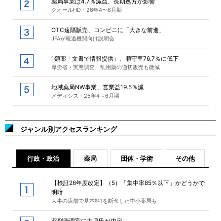
薬局事業は4.7％減益、長期処方が影響
クオールHD・26年4〜6月期
OTC遠隔販売、コンビニに「大きな前進」
JFAが報道機関向け説明会
1類薬「文書で情報提供」、順守率76.7％に低下
厚労省・実態調査、乱用薬の適切販売も微減
地域薬局NW事業、営業益19.5％減
メディシス・26年4～6月期
ジャンル別アクセスランキング
行政・政治
薬局
団体・学術
その他
【検証26年度改定】（5）「集中率85％以下」かどうかで
明暗
大半の店舗で基本料1を断念した中小薬局も
薬剤管理官に大原氏が内定