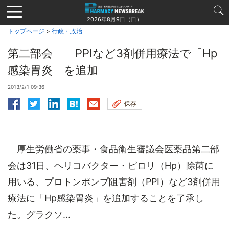
Jump
to
2026年8月9日（日）
navigation
トップページ
>
行政・政治
第二部会 PPIなど3剤併用療法で「Hp
感染胃炎」を追加
2013/2/1 09:36
保存
厚生労働省の薬事・食品衛生審議会医薬品第二部
会は31日、ヘリコバクター・ピロリ（Hp）除菌に
用いる、プロトンポンプ阻害剤（PPI）など3剤併用
療法に「Hp感染胃炎」を追加することを了承し
た。グラクソ...