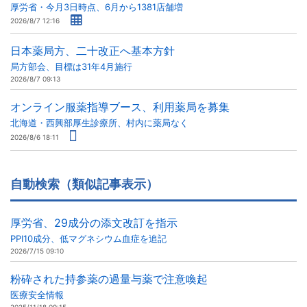
厚労省・今月3日時点、6月から1381店舗増
2026/8/7 12:16
日本薬局方、二十改正へ基本方針
局方部会、目標は31年4月施行
2026/8/7 09:13
オンライン服薬指導ブース、利用薬局を募集
北海道・西興部厚生診療所、村内に薬局なく
2026/8/6 18:11
自動検索（類似記事表示）
厚労省、29成分の添文改訂を指示
PPI10成分、低マグネシウム血症を追記
2026/7/15 09:10
粉砕された持参薬の過量与薬で注意喚起
医療安全情報