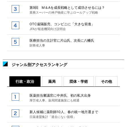
第9回 M＆Aを成長戦略として成功させるには？
業務スーパーの神戸物産に学ぶロールアップ戦略
OTC遠隔販売、コンビニに「大きな前進」
JFAが報道機関向け説明会
医療担当の主計官に片山氏、次長に八幡氏
財務省人事
ジャンル別アクセスランキング
行政・政治
薬局
団体・学術
その他
医薬担当審議官に中井氏、初の私大出身
厚労省人事、薬局関連施策にも精通
新人候補に薬剤師10人、春の統一地方選まで
日薬連盟集計「過去にない規模」