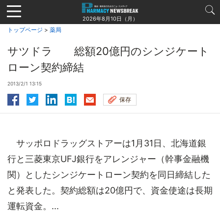
Jump
to
2026年8月10日（月）
navigation
トップページ
>
薬局
サツドラ 総額20億円のシンジケート
ローン契約締結
2013/2/1 13:15
保存
サッポロドラッグストアーは1月31日、北海道銀
行と三菱東京UFJ銀行をアレンジャー（幹事金融機
関）としたシンジケートローン契約を同日締結した
と発表した。契約総額は20億円で、資金使途は長期
運転資金。...