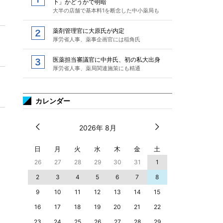
下」かどうかで明暗
大半の店舗で基本料1を断念した中小薬局も
薬剤管理官に大原氏が内定
厚労省人事、薬事企画官には稲角氏
医薬担当審議官に中井氏、初の私大出身
厚労省人事、薬局関連施策にも精通
カレンダー
2026年 8月
日
月
火
水
木
金
土
26
27
28
29
30
31
1
2
3
4
5
6
7
8
9
10
11
12
13
14
15
16
17
18
19
20
21
22
23
24
25
26
27
28
29