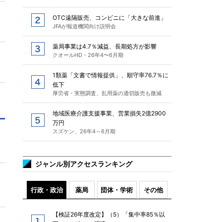
OTC遠隔販売、コンビニに「大きな前進」
JFAが報道機関向け説明会
薬局事業は4.7％減益、長期処方が影響
クオールHD・26年4〜6月期
1類薬「文書で情報提供」、順守率76.7％に
低下
厚労省・実態調査、乱用薬の適切販売も微減
地域医療介護支援事業、営業損失2億2900
万円
スズケン、26年4～6月期
ジャンル別アクセスランキング
行政・政治
薬局
団体・学術
その他
【検証26年度改定】（5）「集中率85％以