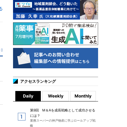
る
アクセスランキング
Daily
Weekly
Monthly
第9回 M＆Aを成長戦略として成功させる
には？
業務スーパーの神戸物産に学ぶロールアップ戦
略