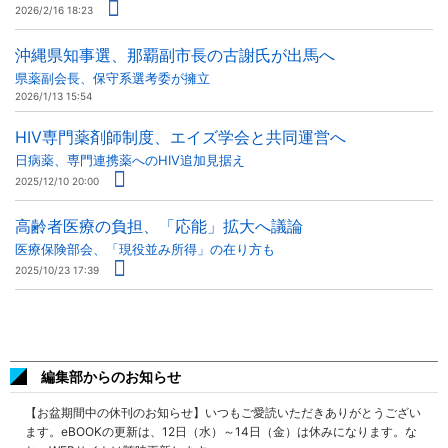
2026/2/16 18:23
沖縄県知事選、那覇副市長の古謝氏が出馬へ
県薬副会長、保守系選考委が擁立
2026/1/13 15:54
HIV専門薬剤師制度、エイズ学会と共同運営へ
日病薬、専門連携薬へのHIV追加見据え
2025/12/10 20:00
高齢者医療の負担、「応能」拡大へ議論
医療保険部会、「現役並み所得」の在り方も
2025/10/23 17:39
編集部からのお知らせ
【お盆期間中の休刊のお知らせ】いつもご愛読いただきありがとうござい
ます。eBOOKの更新は、12日（水）～14日（金）は休みになります。な