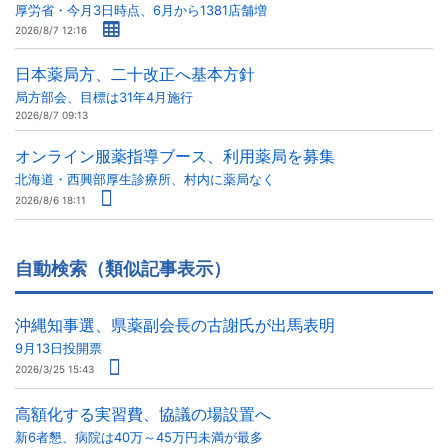
厚労省・今月3日時点、6月から1381店舗増
2026/8/7 12:16
日本薬局方、二十改正へ基本方針
局方部会、目標は31年4月施行
2026/8/7 09:13
オンライン服薬指導ブース、利用薬局を募集
北海道・西興部厚生診療所、村内に薬局なく
2026/8/6 18:11
自動検索（類似記事表示）
沖縄知事選、県薬副会長の古謝氏が出馬表明
9月13日投開票
2026/3/25 15:43
高額化する実習費、協議の場設置へ
新6者懇、病院は40万～45万円未満が最多