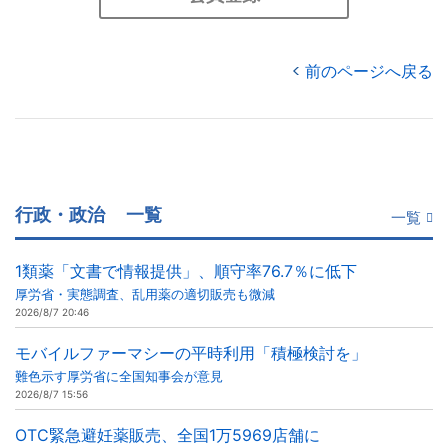
前のページへ戻る
行政・政治
一覧
一覧
1類薬「文書で情報提供」、順守率76.7％に低下
厚労省・実態調査、乱用薬の適切販売も微減
2026/8/7 20:46
モバイルファーマシーの平時利用「積極検討を」
難色示す厚労省に全国知事会が意見
2026/8/7 15:56
OTC緊急避妊薬販売、全国1万5969店舗に