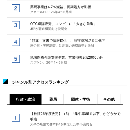
薬局事業は4.7％減益、長期処方が影響
クオールHD・26年4〜6月期
OTC遠隔販売、コンビニに「大きな前進」
JFAが報道機関向け説明会
1類薬「文書で情報提供」、順守率76.7％に低下
厚労省・実態調査、乱用薬の適切販売も微減
地域医療介護支援事業、営業損失2億2900万円
スズケン、26年4～6月期
ジャンル別アクセスランキング
行政・政治
薬局
団体・学術
その他
【検証26年度改定】（5）「集中率85％以下」かどうかで
明暗
大半の店舗で基本料1を断念した中小薬局も