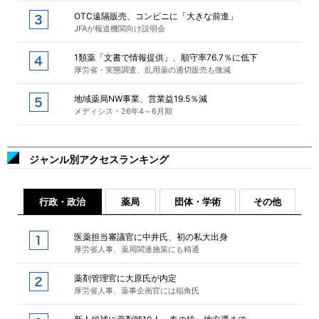
OTC遠隔販売、コンビニに「大きな前進」
JFAが報道機関向け説明会
1類薬「文書で情報提供」、順守率76.7％に低下
厚労省・実態調査、乱用薬の適切販売も微減
地域薬局NW事業、営業益19.5％減
メディシス・26年4～6月期
ジャンル別アクセスランキング
行政・政治
薬局
団体・学術
その他
医薬担当審議官に中井氏、初の私大出身
厚労省人事、薬局関連施策にも精通
薬剤管理官に大原氏が内定
厚労省人事、薬事企画官には稲角氏