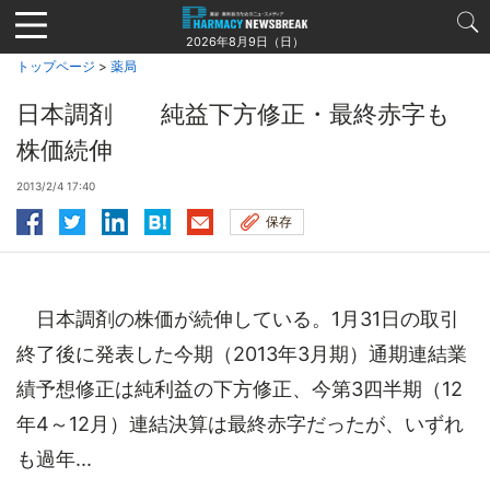
Jump
to
2026年8月9日（日）
navigation
トップページ
>
薬局
日本調剤 純益下方修正・最終赤字も
株価続伸
2013/2/4 17:40
保存
日本調剤の株価が続伸している。1月31日の取引
終了後に発表した今期（2013年3月期）通期連結業
績予想修正は純利益の下方修正、今第3四半期（12
年4～12月）連結決算は最終赤字だったが、いずれ
も過年...