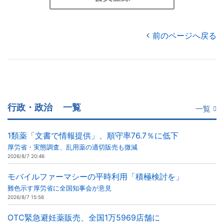
前のページへ戻る
行政・政治
一覧
一覧
1類薬「文書で情報提供」、順守率76.7％に低下
厚労省・実態調査、乱用薬の適切販売も微減
2026/8/7 20:46
モバイルファーマシーの平時利用「積極検討を」
難色示す厚労省に全国知事会が意見
2026/8/7 15:56
OTC緊急避妊薬販売、全国1万5969店舗に