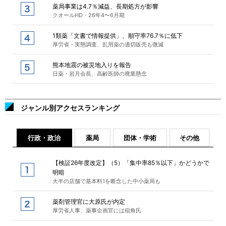
薬局事業は4.7％減益、長期処方が影響
クオールHD・26年4〜6月期
1類薬「文書で情報提供」、順守率76.7％に低下
厚労省・実態調査、乱用薬の適切販売も微減
熊本地震の被災地入りを報告
日薬・岩月会長、高齢医師の廃業懸念
ジャンル別アクセスランキング
行政・政治
薬局
団体・学術
その他
【検証26年度改定】（5）「集中率85％以下」かどうかで
明暗
大半の店舗で基本料1を断念した中小薬局も
薬剤管理官に大原氏が内定
厚労省人事、薬事企画官には稲角氏