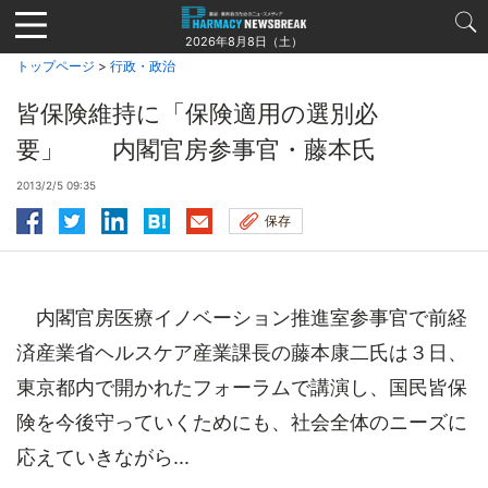
Jump
to
2026年8月8日（土）
navigation
トップページ
>
行政・政治
皆保険維持に「保険適用の選別必
要」 内閣官房参事官・藤本氏
2013/2/5 09:35
保存
内閣官房医療イノベーション推進室参事官で前経
済産業省ヘルスケア産業課長の藤本康二氏は３日、
東京都内で開かれたフォーラムで講演し、国民皆保
険を今後守っていくためにも、社会全体のニーズに
応えていきながら...