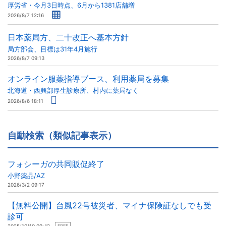
厚労省・今月3日時点、6月から1381店舗増
2026/8/7 12:16
日本薬局方、二十改正へ基本方針
局方部会、目標は31年4月施行
2026/8/7 09:13
オンライン服薬指導ブース、利用薬局を募集
北海道・西興部厚生診療所、村内に薬局なく
2026/8/6 18:11
自動検索（類似記事表示）
フォシーガの共同販促終了
小野薬品/AZ
2026/3/2 09:17
【無料公開】台風22号被災者、マイナ保険証なしでも受
診可
FREE