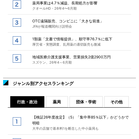
薬局事業は4.7％減益、長期処方が影響
クオールHD・26年4〜6月期
OTC遠隔販売、コンビニに「大きな前進」
JFAが報道機関向け説明会
1類薬「文書で情報提供」、順守率76.7％に低下
厚労省・実態調査、乱用薬の適切販売も微減
地域医療介護支援事業、営業損失2億2900万円
スズケン、26年4～6月期
ジャンル別アクセスランキング
行政・政治
薬局
団体・学術
その他
【検証26年度改定】（5）「集中率85％以下」かどうかで
明暗
大半の店舗で基本料1を断念した中小薬局も