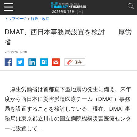
Jump
to
2026年8月8日（土）
navigation
トップページ
>
行政・政治
DMAT、西日本事務局設置を検討 厚労
省
2013/2/6 09:30
保存
厚生労働省は首都直下型地震の発生に備え、来年
度から西日本に災害派遣医療チーム（DMAT）事務
局を設置することを検討している。現在、DMAT事
務局は東京都立川市の国立病院機構災害医療センタ
ーに設置して...