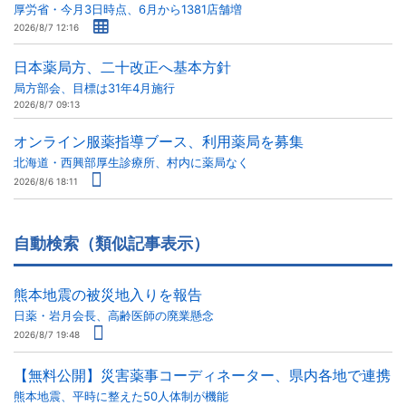
厚労省・今月3日時点、6月から1381店舗増
2026/8/7 12:16
日本薬局方、二十改正へ基本方針
局方部会、目標は31年4月施行
2026/8/7 09:13
オンライン服薬指導ブース、利用薬局を募集
北海道・西興部厚生診療所、村内に薬局なく
2026/8/6 18:11
自動検索（類似記事表示）
熊本地震の被災地入りを報告
日薬・岩月会長、高齢医師の廃業懸念
2026/8/7 19:48
【無料公開】災害薬事コーディネーター、県内各地で連携
熊本地震、平時に整えた50人体制が機能