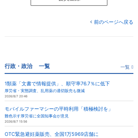
前のページへ戻る
行政・政治
一覧
一覧
1類薬「文書で情報提供」、順守率76.7％に低下
厚労省・実態調査、乱用薬の適切販売も微減
2026/8/7 20:46
モバイルファーマシーの平時利用「積極検討を」
難色示す厚労省に全国知事会が意見
2026/8/7 15:56
OTC緊急避妊薬販売、全国1万5969店舗に