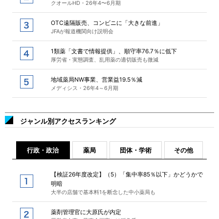
クオールHD・26年4〜6月期
OTC遠隔販売、コンビニに「大きな前進」
JFAが報道機関向け説明会
1類薬「文書で情報提供」、順守率76.7％に低下
厚労省・実態調査、乱用薬の適切販売も微減
地域薬局NW事業、営業益19.5％減
メディシス・26年4～6月期
ジャンル別アクセスランキング
行政・政治
薬局
団体・学術
その他
【検証26年度改定】（5）「集中率85％以下」かどうかで
明暗
大半の店舗で基本料1を断念した中小薬局も
薬剤管理官に大原氏が内定