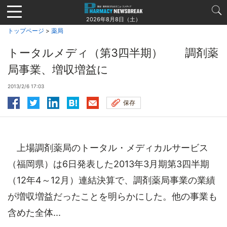
Jump
to
2026年8月8日（土）
navigation
トップページ
>
薬局
トータルメディ（第3四半期） 調剤薬
局事業、増収増益に
2013/2/6 17:03
保存
上場調剤薬局のトータル・メディカルサービス
（福岡県）は6日発表した2013年3月期第3四半期
（12年4～12月）連結決算で、調剤薬局事業の業績
が増収増益だったことを明らかにした。他の事業も
含めた全体...