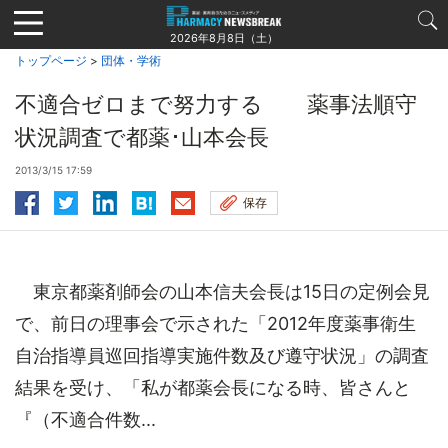
Jump
to
2026年8月8日（土）
navigation
トップページ
>
団体・学術
不適合ゼロまで努力する 薬事法順守
状況調査で都薬･山本会長
2013/3/15 17:59
保存
東京都薬剤師会の山本信夫会長は15日の定例会見
で、前日の理事会で示された「2012年度薬事衛生
自治指導員巡回指導実施件数及び遵守状況」の調査
結果を受け、「私が都薬会長になる時、皆さんと
『（不適合件数...