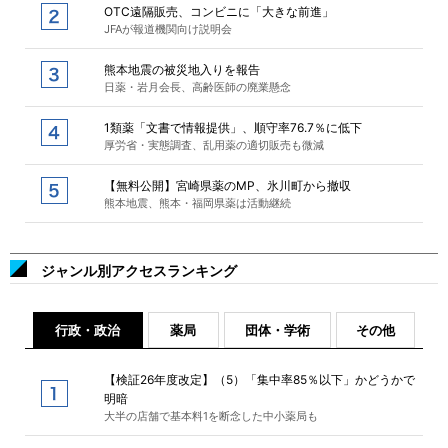
OTC遠隔販売、コンビニに「大きな前進」
JFAが報道機関向け説明会
熊本地震の被災地入りを報告
日薬・岩月会長、高齢医師の廃業懸念
1類薬「文書で情報提供」、順守率76.7％に低下
厚労省・実態調査、乱用薬の適切販売も微減
【無料公開】宮崎県薬のMP、氷川町から撤収
熊本地震、熊本・福岡県薬は活動継続
ジャンル別アクセスランキング
行政・政治
薬局
団体・学術
その他
【検証26年度改定】（5）「集中率85％以下」かどうかで
明暗
大半の店舗で基本料1を断念した中小薬局も