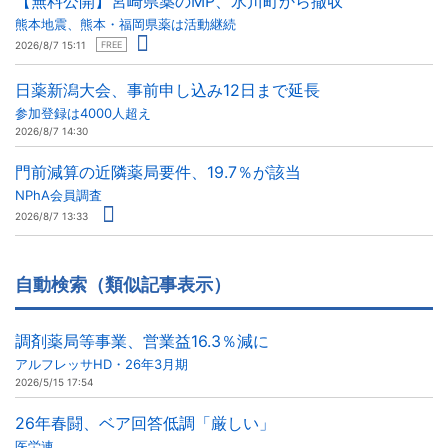
【無料公開】宮崎県薬のMP、氷川町から撤収
熊本地震、熊本・福岡県薬は活動継続
2026/8/7 15:11
FREE
日薬新潟大会、事前申し込み12日まで延長
参加登録は4000人超え
2026/8/7 14:30
門前減算の近隣薬局要件、19.7％が該当
NPhA会員調査
2026/8/7 13:33
自動検索（類似記事表示）
調剤薬局等事業、営業益16.3％減に
アルフレッサHD・26年3月期
2026/5/15 17:54
26年春闘、ベア回答低調「厳しい」
医労連