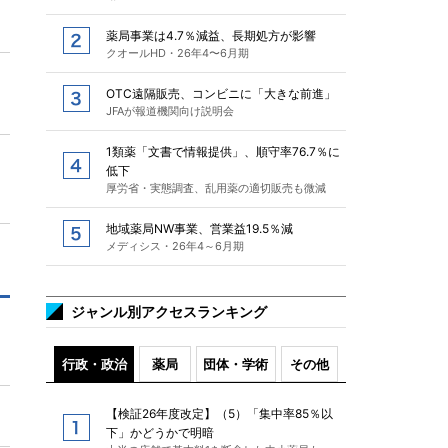
薬局事業は4.7％減益、長期処方が影響
クオールHD・26年4〜6月期
OTC遠隔販売、コンビニに「大きな前進」
JFAが報道機関向け説明会
1類薬「文書で情報提供」、順守率76.7％に
低下
厚労省・実態調査、乱用薬の適切販売も微減
地域薬局NW事業、営業益19.5％減
メディシス・26年4～6月期
ジャンル別アクセスランキング
行政・政治
薬局
団体・学術
その他
【検証26年度改定】（5）「集中率85％以
下」かどうかで明暗