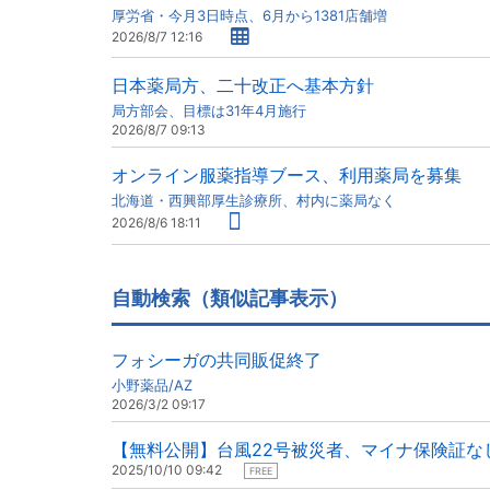
厚労省・今月3日時点、6月から1381店舗増
2026/8/7 12:16
日本薬局方、二十改正へ基本方針
局方部会、目標は31年4月施行
2026/8/7 09:13
オンライン服薬指導ブース、利用薬局を募集
北海道・西興部厚生診療所、村内に薬局なく
2026/8/6 18:11
自動検索（類似記事表示）
フォシーガの共同販促終了
小野薬品/AZ
2026/3/2 09:17
【無料公開】台風22号被災者、マイナ保険証な
2025/10/10 09:42
FREE