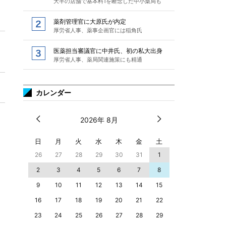
大半の店舗で基本料1を断念した中小薬局も
薬剤管理官に大原氏が内定
厚労省人事、薬事企画官には稲角氏
医薬担当審議官に中井氏、初の私大出身
厚労省人事、薬局関連施策にも精通
カレンダー
2026年 8月
日
月
火
水
木
金
土
26
27
28
29
30
31
1
2
3
4
5
6
7
8
9
10
11
12
13
14
15
16
17
18
19
20
21
22
23
24
25
26
27
28
29