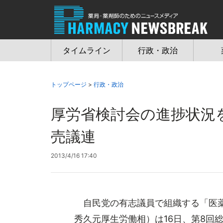
Jump
to
navigation
タイムライン
行政・政治
トップページ
>
行政・政治
厚労省検討会の進捗状況
売議連
2013/4/16 17:40
自民党の有志議員で組織する「医薬
秀久元厚生労働相）は16日、第8回