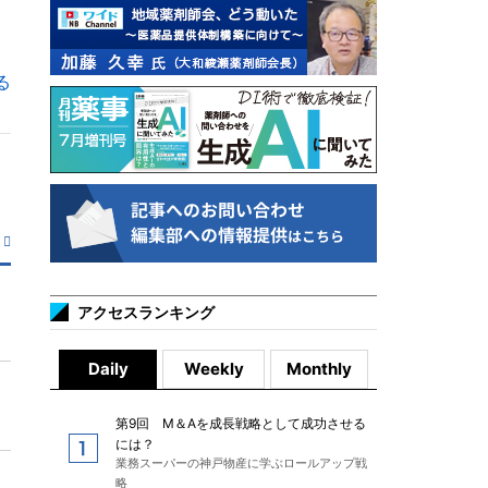
る
アクセスランキング
Daily
Weekly
Monthly
第9回 M＆Aを成長戦略として成功させる
には？
業務スーパーの神戸物産に学ぶロールアップ戦
略