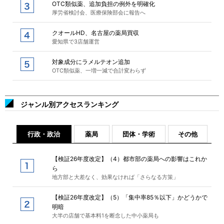
OTC類似薬、追加負担の例外を明確化
厚労省検討会、医療保険部会に報告へ
クオールHD、名古屋の薬局買収
愛知県で3店舗運営
対象成分にラメルテオン追加
OTC類似薬、一増一減で合計変わらず
ジャンル別アクセスランキング
行政・政治
薬局
団体・学術
その他
【検証26年度改定】（4）都市部の薬局への影響はこれか
ら
地方部と大差なく、効果なければ「さらなる方策」
【検証26年度改定】（5）「集中率85％以下」かどうかで
明暗
大半の店舗で基本料1を断念した中小薬局も