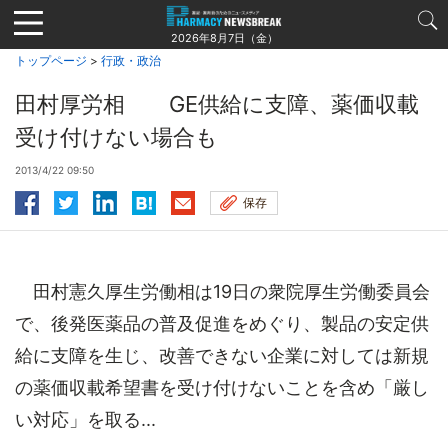
Jump
to
2026年8月7日（金）
navigation
トップページ
>
行政・政治
田村厚労相 GE供給に支障、薬価収載
受け付けない場合も
2013/4/22 09:50
保存
田村憲久厚生労働相は19日の衆院厚生労働委員会
で、後発医薬品の普及促進をめぐり、製品の安定供
給に支障を生じ、改善できない企業に対しては新規
の薬価収載希望書を受け付けないことを含め「厳し
い対応」を取る...