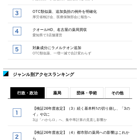
OTC類似薬、追加負担の例外を明確化
厚労省検討会、医療保険部会に報告へ
クオールHD、名古屋の薬局買収
愛知県で3店舗運営
対象成分にラメルテオン追加
OTC類似薬、一増一減で合計変わらず
ジャンル別アクセスランキング
行政・政治
薬局
団体・学術
その他
【検証26年度改定】（3）続く基本料1の切り崩し、「3の
イ」や2に
3は「ハからロ」へ、集中率計算の見直し影響か
【検証26年度改定】（4）都市部の薬局への影響はこれか
ら