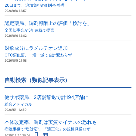
20日まで、追加負担の例外を整理
2026/8/6 12:57
認定薬局、調剤報酬上の評価「検討を」
全国知事会が3年連続で提言
2026/8/6 12:02
対象成分にラメルテオン追加
OTC類似薬、一増一減で合計変わらず
2026/8/5 21:58
自動検索（類似記事表示）
健サポ薬局、2店舗辞退で計194店舗に
総合メディカル
2026/5/1 12:50
本体改定率、調剤は実質マイナスの恐れも
病院重視で“塩対応”、「適正化」の規模見通せず
2025/12/24 20:01