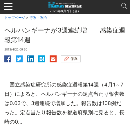
Jump
to
2026年8月7日（金）
navigation
トップページ
>
行政・政治
ヘルパンギーナが3週連続増 感染症週
報第14週
2013/4/22 09:30
保存
国立感染症研究所の感染症週報第14週（4月1～7
日）によると、ヘルパンギーナの定点当たり報告数
は0.03で、3週連続で増加した。報告数は108例だ
った。定点当たり報告数を都道府県別に見ると、長
崎の0...