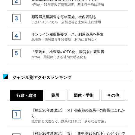
NPhA・26年度改定影響調査、基本料平均は増加
顧客満足度調査を毎年実施、社内表彰も
いまいメディカル 店舗改善と士気向上に活用
オンライン服薬指導ブース、利用薬局を募集
北海道・西興部厚生診療所、村内に薬局なく
「穿刺血」検査薬のOTC化、厚労省に要望書
NPhA、薬剤師による補助の明確化も
ジャンル別アクセスランキング
行政・政治
薬局
団体・学術
その他
【検証26年度改定】（4）都市部の薬局への影響はこれか
ら
地方部と大差なく、効果なければ「さらなる方策」
【検証26年度改定】（5）「集中率85％以下」かどうかで