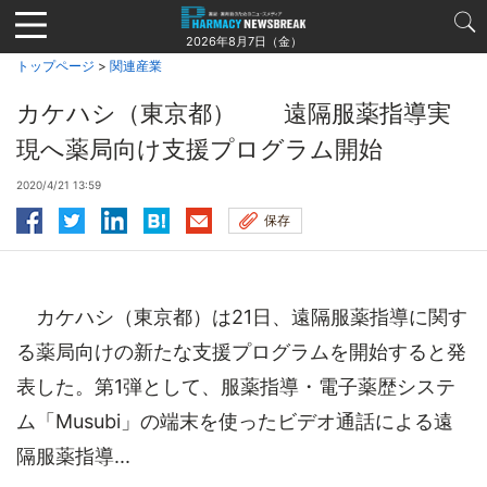
Jump
to
2026年8月7日（金）
navigation
トップページ
>
関連産業
カケハシ（東京都） 遠隔服薬指導実
現へ薬局向け支援プログラム開始
2020/4/21 13:59
保存
カケハシ（東京都）は21日、遠隔服薬指導に関す
る薬局向けの新たな支援プログラムを開始すると発
表した。第1弾として、服薬指導・電子薬歴システ
ム「Musubi」の端末を使ったビデオ通話による遠
隔服薬指導...