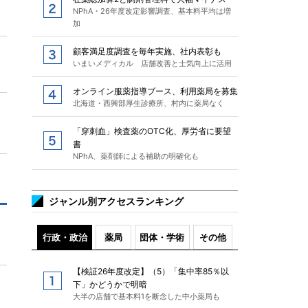
NPhA・26年度改定影響調査、基本料平均は増
加
顧客満足度調査を毎年実施、社内表彰も
いまいメディカル 店舗改善と士気向上に活用
オンライン服薬指導ブース、利用薬局を募集
北海道・西興部厚生診療所、村内に薬局なく
「穿刺血」検査薬のOTC化、厚労省に要望
書
NPhA、薬剤師による補助の明確化も
ジャンル別アクセスランキング
行政・政治
薬局
団体・学術
その他
【検証26年度改定】（5）「集中率85％以
下」かどうかで明暗
大半の店舗で基本料1を断念した中小薬局も