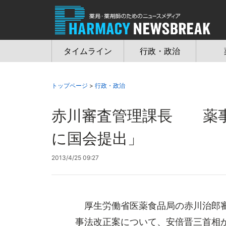
Jump
to
navigation
タイムライン
行政・政治
トップページ
>
行政・政治
赤川審査管理課長 薬事
に国会提出」
2013/4/25 09:27
厚生労働省医薬食品局の赤川治郎審
事法改正案について、安倍晋三首相