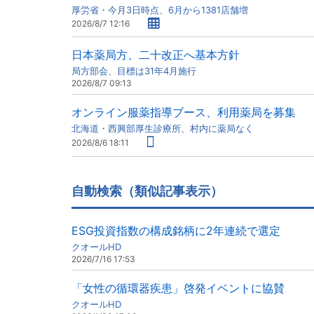
厚労省・今月3日時点、6月から1381店舗増
2026/8/7 12:16
日本薬局方、二十改正へ基本方針
局方部会、目標は31年4月施行
2026/8/7 09:13
オンライン服薬指導ブース、利用薬局を募集
北海道・西興部厚生診療所、村内に薬局なく
2026/8/6 18:11
自動検索（類似記事表示）
ESG投資指数の構成銘柄に2年連続で選定
クオールHD
2026/7/16 17:53
「女性の循環器疾患」啓発イベントに協賛
クオールHD