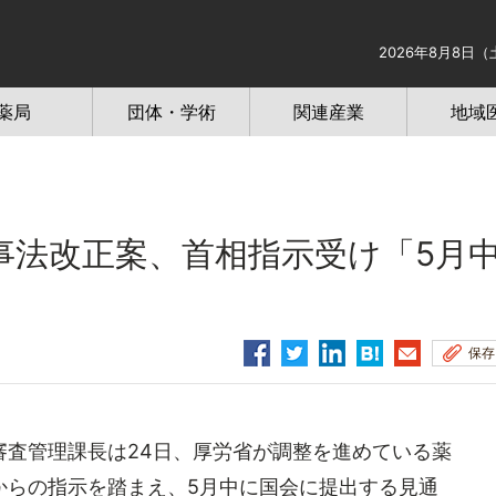
2026年8月8日（
薬局
団体・学術
関連産業
地域
法改正案、首相指示受け「5月
保存
査管理課長は24日、厚労省が調整を進めている薬
からの指示を踏まえ、5月中に国会に提出する見通