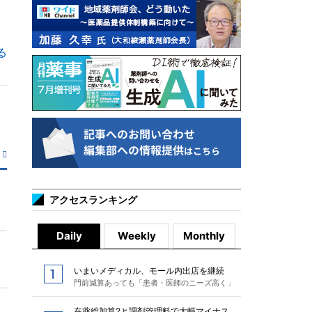
る
アクセスランキング
Daily
Weekly
Monthly
いまいメディカル、モール内出店を継続
門前減算あっても「患者・医師のニーズ高く」
在薬総加算2と調剤管理料で大幅マイナス