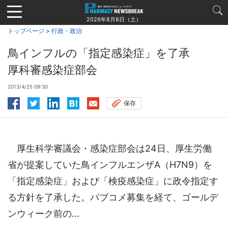
Jump
to
2026年8月8日（土）
navigation
トップページ
>
行政・政治
鳥インフルの「指定感染症」を了承
厚科審感染症部会
2013/4/25 09:30
保存
厚生科学審議会・感染症部会は24日、厚生労働
省が提案していた鳥インフルエンザA（H7N9）を
「指定感染症」および「検疫感染症」に政令指定す
る方針を了承した。パブコメ募集を経て、ゴールデ
ンウィーク前の...