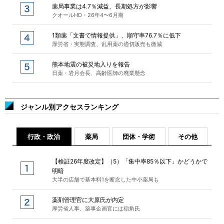
薬局事業は4.7％減益、長期処方が影響
クオールHD・26年4〜6月期
1類薬「文書で情報提供」、順守率76.7％に低下
厚労省・実態調査、乱用薬の適切販売も微減
熊本地震の被災地入りを報告
日薬・岩月会長、高齢医師の廃業懸念
ジャンル別アクセスランキング
行政・政治
薬局
団体・学術
その他
【検証26年度改定】（5）「集中率85％以下」かどうかで
明暗
大半の店舗で基本料1を断念した中小薬局も
薬剤管理官に大原氏が内定
厚労省人事、薬事企画官には稲角氏