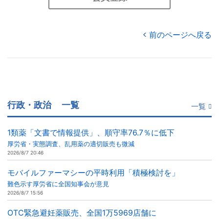
前のページへ戻る
行政・政治
一覧
一覧
1類薬「文書で情報提供」、順守率76.7％に低下
厚労省・実態調査、乱用薬の適切販売も微減
2026/8/7 20:46
モバイルファーマシーの平時利用「積極検討を」
難色示す厚労省に全国知事会が意見
2026/8/7 15:56
OTC緊急避妊薬販売、全国1万5969店舗に