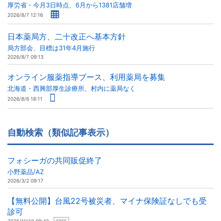
厚労省・今月3日時点、6月から1381店舗増
2026/8/7 12:16
日本薬局方、二十改正へ基本方針
局方部会、目標は31年4月施行
2026/8/7 09:13
オンライン服薬指導ブース、利用薬局を募集
北海道・西興部厚生診療所、村内に薬局なく
2026/8/6 18:11
自動検索（類似記事表示）
フォシーガの共同販促終了
小野薬品/AZ
2026/3/2 09:17
【無料公開】台風22号被災者、マイナ保険証なしでも受
診可
FREE