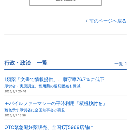
前のページへ戻る
行政・政治
一覧
一覧
1類薬「文書で情報提供」、順守率76.7％に低下
厚労省・実態調査、乱用薬の適切販売も微減
2026/8/7 20:46
モバイルファーマシーの平時利用「積極検討を」
難色示す厚労省に全国知事会が意見
2026/8/7 15:56
OTC緊急避妊薬販売、全国1万5969店舗に