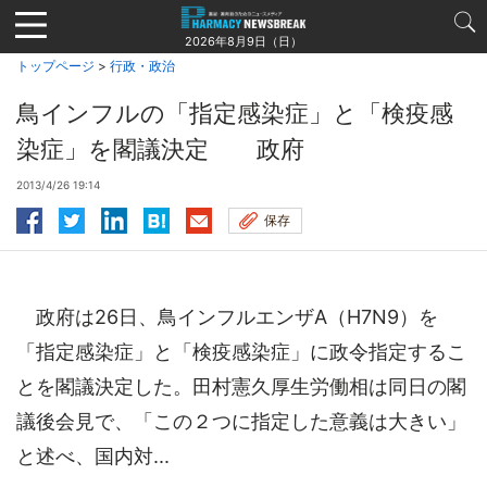
Jump
to
2026年8月9日（日）
navigation
トップページ
>
行政・政治
鳥インフルの「指定感染症」と「検疫感
染症」を閣議決定 政府
2013/4/26 19:14
保存
政府は26日、鳥インフルエンザA（H7N9）を
「指定感染症」と「検疫感染症」に政令指定するこ
とを閣議決定した。田村憲久厚生労働相は同日の閣
議後会見で、「この２つに指定した意義は大きい」
と述べ、国内対...