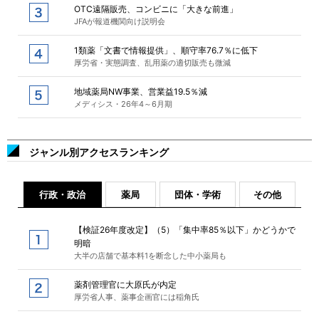
OTC遠隔販売、コンビニに「大きな前進」
JFAが報道機関向け説明会
1類薬「文書で情報提供」、順守率76.7％に低下
厚労省・実態調査、乱用薬の適切販売も微減
地域薬局NW事業、営業益19.5％減
メディシス・26年4～6月期
ジャンル別アクセスランキング
行政・政治
薬局
団体・学術
その他
【検証26年度改定】（5）「集中率85％以下」かどうかで
明暗
大半の店舗で基本料1を断念した中小薬局も
薬剤管理官に大原氏が内定
厚労省人事、薬事企画官には稲角氏