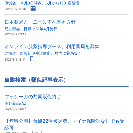
厚労省・今月3日時点、6月から1381店舗増
2026/8/7 12:16
日本薬局方、二十改正へ基本方針
局方部会、目標は31年4月施行
2026/8/7 09:13
オンライン服薬指導ブース、利用薬局を募集
北海道・西興部厚生診療所、村内に薬局なく
2026/8/6 18:11
自動検索（類似記事表示）
フォシーガの共同販促終了
小野薬品/AZ
2026/3/2 09:17
【無料公開】台風22号被災者、マイナ保険証なしでも受
診可
FREE