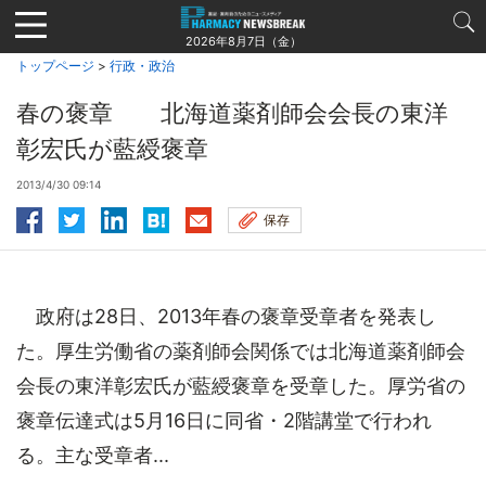
Jump
to
2026年8月7日（金）
navigation
トップページ
>
行政・政治
春の褒章 北海道薬剤師会会長の東洋
彰宏氏が藍綬褒章
2013/4/30 09:14
保存
政府は28日、2013年春の褒章受章者を発表し
た。厚生労働省の薬剤師会関係では北海道薬剤師会
会長の東洋彰宏氏が藍綬褒章を受章した。厚労省の
褒章伝達式は5月16日に同省・2階講堂で行われ
る。主な受章者...