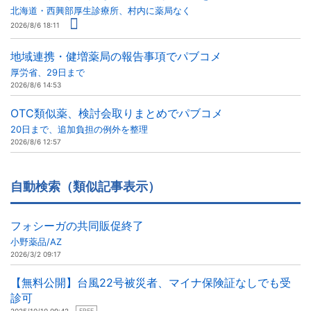
北海道・西興部厚生診療所、村内に薬局なく
2026/8/6 18:11
地域連携・健増薬局の報告事項でパブコメ
厚労省、29日まで
2026/8/6 14:53
OTC類似薬、検討会取りまとめでパブコメ
20日まで、追加負担の例外を整理
2026/8/6 12:57
自動検索（類似記事表示）
フォシーガの共同販促終了
小野薬品/AZ
2026/3/2 09:17
【無料公開】台風22号被災者、マイナ保険証なしでも受
診可
FREE