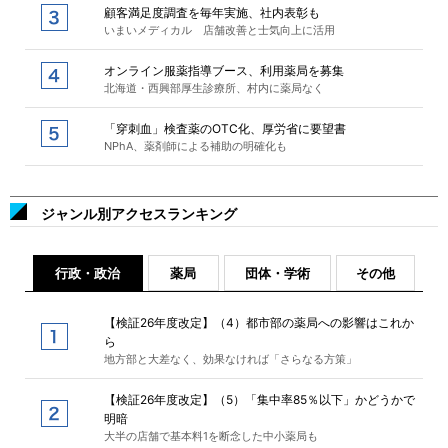
顧客満足度調査を毎年実施、社内表彰も
いまいメディカル 店舗改善と士気向上に活用
オンライン服薬指導ブース、利用薬局を募集
北海道・西興部厚生診療所、村内に薬局なく
「穿刺血」検査薬のOTC化、厚労省に要望書
NPhA、薬剤師による補助の明確化も
ジャンル別アクセスランキング
行政・政治
薬局
団体・学術
その他
【検証26年度改定】（4）都市部の薬局への影響はこれか
ら
地方部と大差なく、効果なければ「さらなる方策」
【検証26年度改定】（5）「集中率85％以下」かどうかで
明暗
大半の店舗で基本料1を断念した中小薬局も