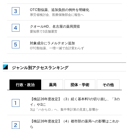
OTC類似薬、追加負担の例外を明確化
厚労省検討会、医療保険部会に報告へ
クオールHD、名古屋の薬局買収
愛知県で3店舗運営
対象成分にラメルテオン追加
OTC類似薬、一増一減で合計変わらず
ジャンル別アクセスランキング
行政・政治
薬局
団体・学術
その他
【検証26年度改定】（3）続く基本料1の切り崩し、「3の
イ」や2に
3は「ハからロ」へ、集中率計算の見直し影響か
【検証26年度改定】（4）都市部の薬局への影響はこれか
ら