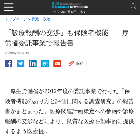
Jump
to
2026年8月6日（木）
navigation
トップページ
>
行政・政治
「診療報酬の交渉」も保険者機能 厚
労省委託事業で報告書
2013/5/10 09:45
保存
厚生労働省が2012年度の委託事業で行った「保
険者機能のあり方と評価に関する調査研究」の報告
書がまとまった。医療関連計画策定への参画や診療
報酬の交渉などにより、良質な医療を効率的に提供
するよう医療提...