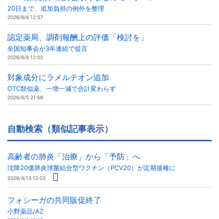
20日まで、追加負担の例外を整理
2026/8/6 12:57
認定薬局、調剤報酬上の評価「検討を」
全国知事会が3年連続で提言
2026/8/6 12:02
対象成分にラメルテオン追加
OTC類似薬、一増一減で合計変わらず
2026/8/5 21:58
自動検索（類似記事表示）
高齢者の肺炎「治療」から「予防」へ
沈降20価肺炎球菌結合型ワクチン（PCV20）が定期接種に
2026/4/13 12:03
フォシーガの共同販促終了
小野薬品/AZ