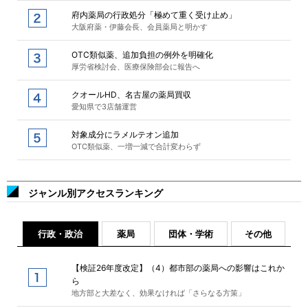
府内薬局の行政処分「極めて重く受け止め」
大阪府薬・伊藤会長、会員薬局と明かす
OTC類似薬、追加負担の例外を明確化
厚労省検討会、医療保険部会に報告へ
クオールHD、名古屋の薬局買収
愛知県で3店舗運営
対象成分にラメルテオン追加
OTC類似薬、一増一減で合計変わらず
ジャンル別アクセスランキング
行政・政治
薬局
団体・学術
その他
【検証26年度改定】（4）都市部の薬局への影響はこれか
ら
地方部と大差なく、効果なければ「さらなる方策」