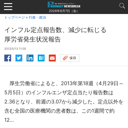
Jump
to
2026年8月7日（金）
navigation
トップページ
>
行政・政治
インフル定点報告数、減少に転じる
厚労省発生状況報告
2013/5/13 11:05
保存
厚生労働省によると、2013年第18週（4月29日～
5月5日）のインフルエンザ定点当たり報告数は
2.36となり、前週の3.07から減少した。定点以外を
含む全国の医療機関の患者数は、この1週間で約
12...