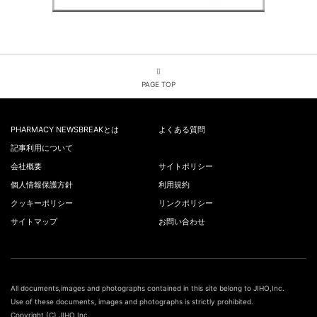
PAGE TOP
PHARMACY NEWSBREAKとは
よくある質問
記事利用について
会社概要
サイトポリシー
個人情報保護方針
利用規約
クッキーポリシー
リンクポリシー
サイトマップ
お問い合わせ
All documents,images and photographs contained in this site belong to JIHO,Inc.
Use of these documents, images and photographs is strictly prohibited.
Copyright (C) JIHO,Inc.