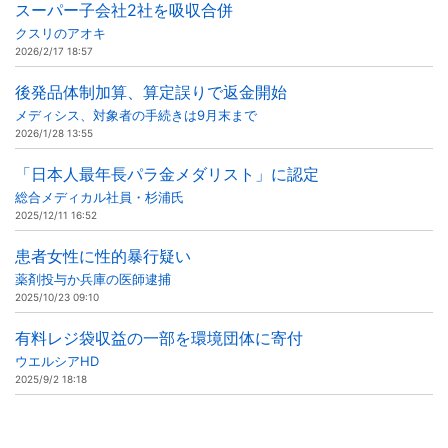
スーパー子会社2社を吸収合併
クスリのアオキ
2026/2/17 18:57
後発品体制加算、算定誤りで返金開始
メディシス、対象者の手続きは9月末まで
2026/1/28 13:55
「日本人最年長パラ金メダリスト」に認定
総合メディカル社員・杉浦氏
2025/12/11 16:52
患者女性に性的暴行疑い
薬剤投与か兵庫の医師逮捕
2025/10/23 09:10
有料レジ袋収益の一部を環境団体に寄付
ウエルシアHD
2025/9/2 18:18