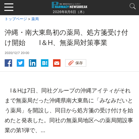
Jump
to
2026年8月6日（木）
navigation
トップページ
>
薬局
沖縄・南大東島初の薬局、処方箋受け付
け開始 I＆H、無薬局対策事業
2020/12/7 20:00
保存
I＆Hは7日、同社グループの沖縄アイティがそれ
まで無薬局だった沖縄県南大東島に「みなみだいと
う薬局」を開設し、同日から処方箋の受け付けを始
めたと発表した。同社の無薬局地区への薬局開設事
業の第1弾で、...