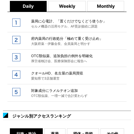
Daily
Weekly
Monthly
薬局に心電計、「置くだけでなくどう使うか」
セルメ機器の活用モデル、AF受診接続に課題
府内薬局の行政処分「極めて重く受け止め」
大阪府薬・伊藤会長、会員薬局と明かす
OTC類似薬、追加負担の例外を明確化
厚労省検討会、医療保険部会に報告へ
クオールHD、名古屋の薬局買収
愛知県で3店舗運営
対象成分にラメルテオン追加
OTC類似薬、一増一減で合計変わらず
ジャンル別アクセスランキング
行政・政治
薬局
団体・学術
その他