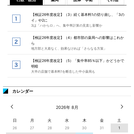
【検証26年度改定】（3）続く基本料1の切り崩し、「3の
イ」や2に
3は「ハからロ」へ、集中率計算の見直し影響か
【検証26年度改定】（4）都市部の薬局への影響はこれか
ら
地方部と大差なく、効果なければ「さらなる方策」
【検証26年度改定】（5）「集中率85％以下」かどうかで
明暗
大半の店舗で基本料1を断念した中小薬局も
カレンダー
2026年 8月
日
月
火
水
木
金
土
26
27
28
29
30
31
1