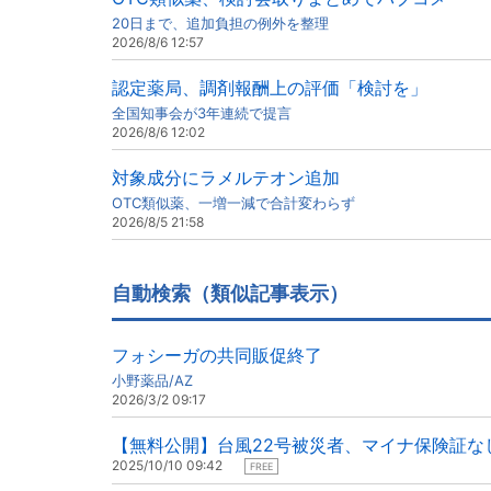
20日まで、追加負担の例外を整理
2026/8/6 12:57
認定薬局、調剤報酬上の評価「検討を」
全国知事会が3年連続で提言
2026/8/6 12:02
対象成分にラメルテオン追加
OTC類似薬、一増一減で合計変わらず
2026/8/5 21:58
自動検索（類似記事表示）
フォシーガの共同販促終了
小野薬品/AZ
2026/3/2 09:17
【無料公開】台風22号被災者、マイナ保険証な
2025/10/10 09:42
FREE