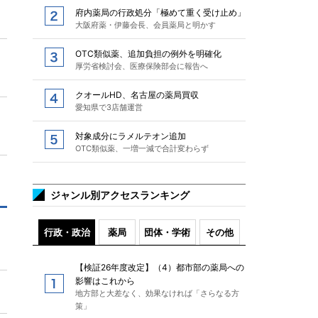
府内薬局の行政処分「極めて重く受け止め」
大阪府薬・伊藤会長、会員薬局と明かす
OTC類似薬、追加負担の例外を明確化
厚労省検討会、医療保険部会に報告へ
クオールHD、名古屋の薬局買収
愛知県で3店舗運営
対象成分にラメルテオン追加
OTC類似薬、一増一減で合計変わらず
ジャンル別アクセスランキング
行政・政治
薬局
団体・学術
その他
【検証26年度改定】（4）都市部の薬局への
影響はこれから
地方部と大差なく、効果なければ「さらなる方
策」