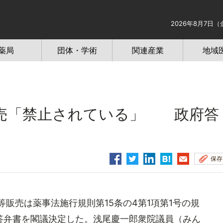
2026年8月7日（
薬局
団体・学術
関連産業
地域
売「禁止されている」 政府答
保存
販売は薬事法施行規則第15条の4第1項第1号の規
答弁書を閣議決定した。浅尾慶一郎衆院議員（みん