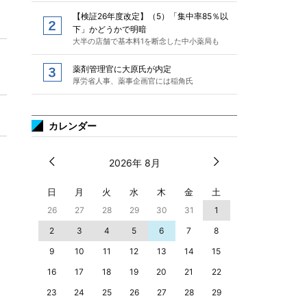
【検証26年度改定】（5）「集中率85％以
下」かどうかで明暗
大半の店舗で基本料1を断念した中小薬局も
薬剤管理官に大原氏が内定
厚労省人事、薬事企画官には稲角氏
カレンダー
2026年 8月
日
月
火
水
木
金
土
26
27
28
29
30
31
1
2
3
4
5
6
7
8
9
10
11
12
13
14
15
16
17
18
19
20
21
22
23
24
25
26
27
28
29