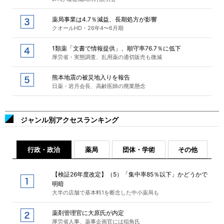
薬局事業は4.7％減益、長期処方が影響
クオールHD・26年4〜6月期
1類薬「文書で情報提供」、順守率76.7％に低下
厚労省・実態調査、乱用薬の適切販売も微減
熊本地震の被災地入りを報告
日薬・岩月会長、高齢医師の廃業懸念
ジャンル別アクセスランキング
行政・政治
薬局
団体・学術
その他
【検証26年度改定】（5）「集中率85％以下」かどうかで
明暗
大半の店舗で基本料1を断念した中小薬局も
薬剤管理官に大原氏が内定
厚労省人事、薬事企画官には稲角氏