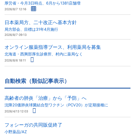
厚労省・今月3日時点、6月から1381店舗増
2026/8/7 12:16
日本薬局方、二十改正へ基本方針
局方部会、目標は31年4月施行
2026/8/7 09:13
オンライン服薬指導ブース、利用薬局を募集
北海道・西興部厚生診療所、村内に薬局なく
2026/8/6 18:11
自動検索（類似記事表示）
高齢者の肺炎「治療」から「予防」へ
沈降20価肺炎球菌結合型ワクチン（PCV20）が定期接種に
2026/4/13 12:03
フォシーガの共同販促終了
小野薬品/AZ