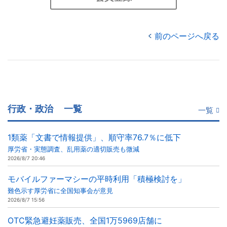
前のページへ戻る
行政・政治
一覧
一覧
1類薬「文書で情報提供」、順守率76.7％に低下
厚労省・実態調査、乱用薬の適切販売も微減
2026/8/7 20:46
モバイルファーマシーの平時利用「積極検討を」
難色示す厚労省に全国知事会が意見
2026/8/7 15:56
OTC緊急避妊薬販売、全国1万5969店舗に