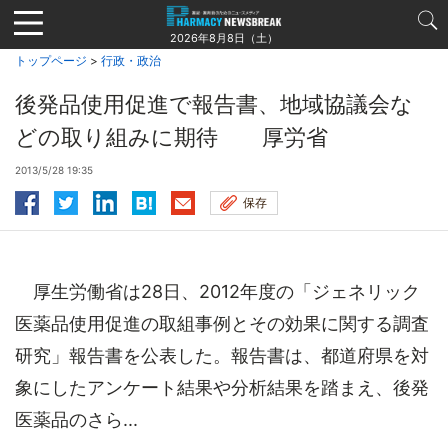
Jump
to
2026年8月8日（土）
navigation
トップページ
>
行政・政治
後発品使用促進で報告書、地域協議会な
どの取り組みに期待 厚労省
2013/5/28 19:35
保存
厚生労働省は28日、2012年度の「ジェネリック
医薬品使用促進の取組事例とその効果に関する調査
研究」報告書を公表した。報告書は、都道府県を対
象にしたアンケート結果や分析結果を踏まえ、後発
医薬品のさら...