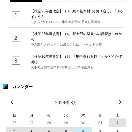
【検証26年度改定】（3）続く基本料1の切り崩し、「3の
イ」や2に
3は「ハからロ」へ、集中率計算の見直し影響か
【検証26年度改定】（4）都市部の薬局への影響はこれか
ら
地方部と大差なく、効果なければ「さらなる方策」
【検証26年度改定】（5）「集中率85％以下」かどうかで
明暗
大半の店舗で基本料1を断念した中小薬局も
カレンダー
2026年 8月
日
月
火
水
木
金
土
26
27
28
29
30
31
1
2
3
4
5
6
7
8