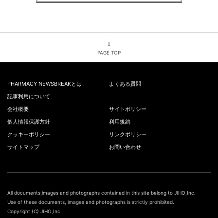
PAGE TOP
PHARMACY NEWSBREAKとは
よくある質問
記事利用について
会社概要
サイトポリシー
個人情報保護方針
利用規約
クッキーポリシー
リンクポリシー
サイトマップ
お問い合わせ
All documents,images and photographs contained in this site belong to JIHO,Inc.
Use of these documents, images and photographs is strictly prohibited.
Copyright (C) JIHO,Inc.