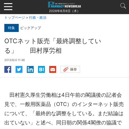
Jump
to
2026年8月6日（木）
navigation
トップページ
>
行政・政治
特集
ピックアップ
OTCネット販売「最終調整してい
る」 田村厚労相
2013/6/4 11:46
保存
田村憲久厚生労働相は4日午前の閣議後の記者会
見で、一般用医薬品（OTC）のインターネット販売
について、「最終的な調整をしている。まだ結論は
出ていない」と述べ、同日朝の関係4閣僚の協議で