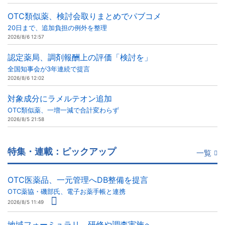
OTC類似薬、検討会取りまとめでパブコメ
20日まで、追加負担の例外を整理
2026/8/6 12:57
認定薬局、調剤報酬上の評価「検討を」
全国知事会が3年連続で提言
2026/8/6 12:02
対象成分にラメルテオン追加
OTC類似薬、一増一減で合計変わらず
2026/8/5 21:58
特集・連載：ピックアップ
一覧
OTC医薬品、一元管理へDB整備を提言
OTC薬協・磯部氏、電子お薬手帳と連携
2026/8/5 11:49
地域フォーミュラリ、研修や調査実施へ