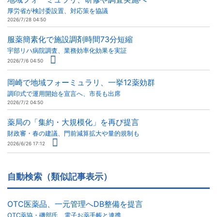
厚労省が検討委設置、対応策を協議
2026/7/28 04:50
服薬簡素化で施設調剤時間73分短縮
宇部リハ病院調査、業務効率化効果を実証
2026/7/6 04:50
岡崎で地域フォーミュラリ、一挙12薬効群
調印式で運用開始を宣言へ、市長も出席
2026/7/2 04:50
薬局の「集約・大規模化」を再び提言
財政審・春の建議、門前減算拡大や量的規制も
2026/6/26 17:12
自動検索（類似記事表示）
OTC医薬品、一元管理へDB整備を提言
OTC薬協・磯部氏、電子お薬手帳と連携