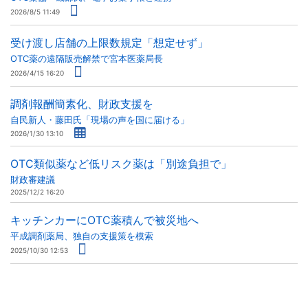
2026/8/5 11:49
受け渡し店舗の上限数規定「想定せず」
OTC薬の遠隔販売解禁で宮本医薬局長
2026/4/15 16:20
調剤報酬簡素化、財政支援を
自民新人・藤田氏「現場の声を国に届ける」
2026/1/30 13:10
OTC類似薬など低リスク薬は「別途負担で」
財政審建議
2025/12/2 16:20
キッチンカーにOTC薬積んで被災地へ
平成調剤薬局、独自の支援策を模索
2025/10/30 12:53