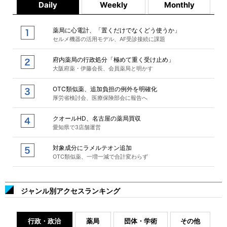
Daily
Weekly
Monthly
薬局に心電計、「置くだけでなくどう使うか」
セルメ機器の活用モデル、AF受診接続に課題
府内薬局の行政処分「極めて重く受け止め」
大阪府薬・伊藤会長、会員薬局と明かす
OTC類似薬、追加負担の例外を明確化
厚労省検討会、医療保険部会に報告へ
クオールHD、名古屋の薬局買収
愛知県で3店舗運営
対象成分にラメルテオン追加
OTC類似薬、一増一減で合計変わらず
ジャンル別アクセスランキング
行政・政治
薬局
団体・学術
その他