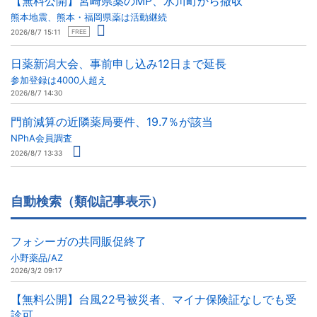
【無料公開】宮崎県薬のMP、氷川町から撤収
熊本地震、熊本・福岡県薬は活動継続
2026/8/7 15:11
FREE
日薬新潟大会、事前申し込み12日まで延長
参加登録は4000人超え
2026/8/7 14:30
門前減算の近隣薬局要件、19.7％が該当
NPhA会員調査
2026/8/7 13:33
自動検索（類似記事表示）
フォシーガの共同販促終了
小野薬品/AZ
2026/3/2 09:17
【無料公開】台風22号被災者、マイナ保険証なしでも受
診可