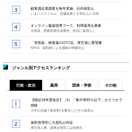
顧客満足度調査を毎年実施、社内表彰も
いまいメディカル 店舗改善と士気向上に活用
オンライン服薬指導ブース、利用薬局を募集
北海道・西興部厚生診療所、村内に薬局なく
「穿刺血」検査薬のOTC化、厚労省に要望書
NPhA、薬剤師による補助の明確化も
ジャンル別アクセスランキング
行政・政治
薬局
団体・学術
その他
【検証26年度改定】（5）「集中率85％以下」かどうかで
明暗
大半の店舗で基本料1を断念した中小薬局も
薬剤管理官に大原氏が内定
厚労省人事、薬事企画官には稲角氏