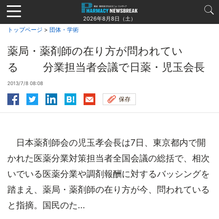
Jump
to
2026年8月8日（土）
navigation
トップページ
>
団体・学術
薬局・薬剤師の在り方が問われてい
る 分業担当者会議で日薬・児玉会長
2013/7/8 08:08
保存
日本薬剤師会の児玉孝会長は7日、東京都内で開
かれた医薬分業対策担当者全国会議の総括で、相次
いでいる医薬分業や調剤報酬に対するバッシングを
踏まえ、薬局・薬剤師の在り方が今、問われている
と指摘。国民のた...