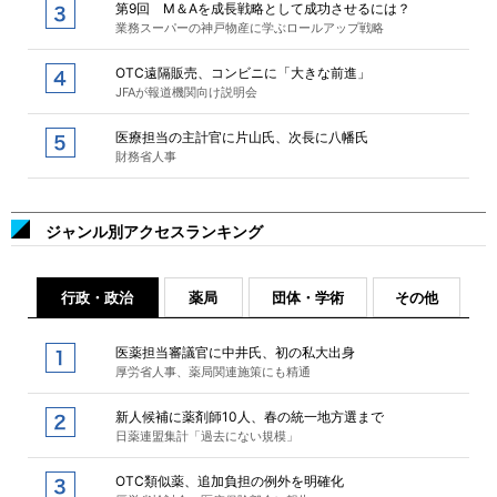
第9回 M＆Aを成長戦略として成功させるには？
業務スーパーの神戸物産に学ぶロールアップ戦略
OTC遠隔販売、コンビニに「大きな前進」
JFAが報道機関向け説明会
医療担当の主計官に片山氏、次長に八幡氏
財務省人事
ジャンル別アクセスランキング
行政・政治
薬局
団体・学術
その他
医薬担当審議官に中井氏、初の私大出身
厚労省人事、薬局関連施策にも精通
新人候補に薬剤師10人、春の統一地方選まで
日薬連盟集計「過去にない規模」
OTC類似薬、追加負担の例外を明確化