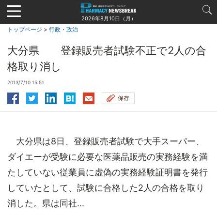
Jump
to
2026年8月10日（月）
navigation
トップページ
>
行政・政治
大分県 登録販売者試験不正で2人の合
格取り消し
2013/7/10 15:51
保存
大分県は8日、登録販売者試験で大手スーパー、
ダイエーが受験に必要な医薬品販売の実務経験を満
たしていない従業員に虚偽の実務経験証明書を発行
していたとして、試験に合格した2人の合格を取り
消した。県は同社...