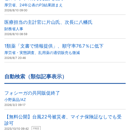
厚労省、24年公表のP3結果踏まえ
2026/8/10 09:00
医療担当の主計官に片山氏、次長に八幡氏
財務省人事
2026/8/10 08:59
1類薬「文書で情報提供」、順守率76.7％に低下
厚労省・実態調査、乱用薬の適切販売も微減
2026/8/7 20:46
自動検索（類似記事表示）
フォシーガの共同販促終了
小野薬品/AZ
2026/3/2 09:17
【無料公開】台風22号被災者、マイナ保険証なしでも受
診可
2025/10/10 09:42
FREE