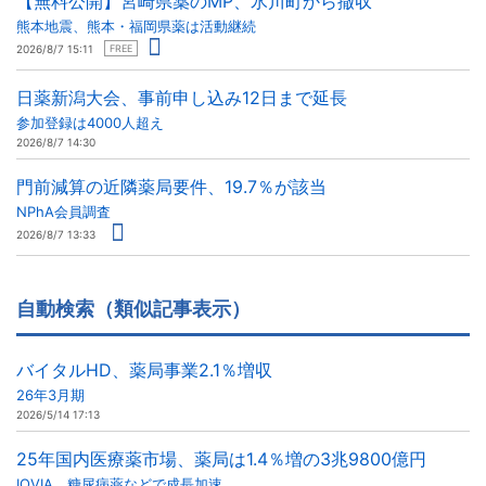
【無料公開】宮崎県薬のMP、氷川町から撤収
熊本地震、熊本・福岡県薬は活動継続
2026/8/7 15:11
FREE
日薬新潟大会、事前申し込み12日まで延長
参加登録は4000人超え
2026/8/7 14:30
門前減算の近隣薬局要件、19.7％が該当
NPhA会員調査
2026/8/7 13:33
自動検索（類似記事表示）
バイタルHD、薬局事業2.1％増収
26年3月期
2026/5/14 17:13
25年国内医療薬市場、薬局は1.4％増の3兆9800億円
IQVIA、糖尿病薬などで成長加速