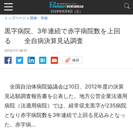
Jump
to
2026年8月8日（土）
navigation
トップページ
>
団体・学術
黒字病院、3年連続で赤字病院数を上回
る 全自病決算見込調査
2013/7/11 08:37
保存
全国自治体病院協議会は10日、2012年度の決算
見込額調査報告書を公表した。地方公営企業法適用
病院（法適用病院）では、経常収支黒字が235病院
となり赤字病院数を3年連続で上回る見込みとなっ
た。赤字病...