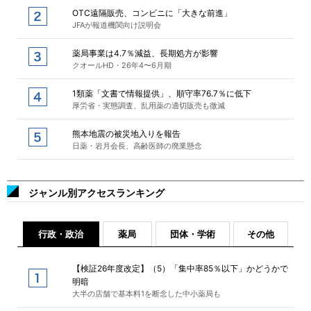
OTC遠隔販売、コンビニに「大きな前進」
JFAが報道機関向け説明会
薬局事業は4.7％減益、長期処方が影響
クオールHD・26年4〜6月期
1類薬「文書で情報提供」、順守率76.7％に低下
厚労省・実態調査、乱用薬の適切販売も微減
熊本地震の被災地入りを報告
日薬・岩月会長、高齢医師の廃業懸念
ジャンル別アクセスランキング
行政・政治
薬局
団体・学術
その他
【検証26年度改定】（5）「集中率85％以下」かどうかで
明暗
大半の店舗で基本料1を断念した中小薬局も