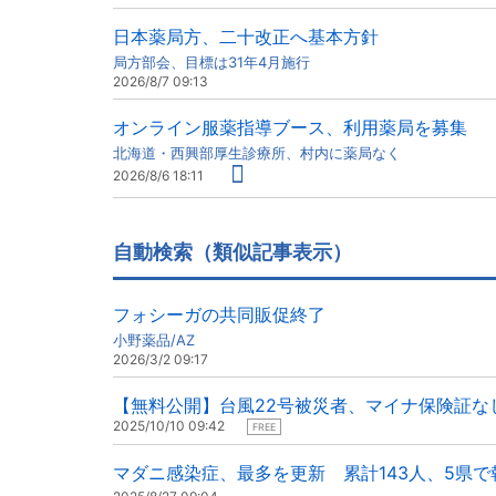
日本薬局方、二十改正へ基本方針
局方部会、目標は31年4月施行
2026/8/7 09:13
オンライン服薬指導ブース、利用薬局を募集
北海道・西興部厚生診療所、村内に薬局なく
2026/8/6 18:11
自動検索（類似記事表示）
フォシーガの共同販促終了
小野薬品/AZ
2026/3/2 09:17
【無料公開】台風22号被災者、マイナ保険証な
2025/10/10 09:42
FREE
マダニ感染症、最多を更新 累計143人、5県で