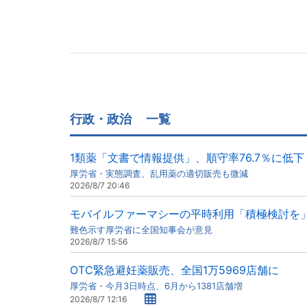
行政・政治
一覧
1類薬「文書で情報提供」、順守率76.7％に低下
厚労省・実態調査、乱用薬の適切販売も微減
2026/8/7 20:46
モバイルファーマシーの平時利用「積極検討を
難色示す厚労省に全国知事会が意見
2026/8/7 15:56
OTC緊急避妊薬販売、全国1万5969店舗に
厚労省・今月3日時点、6月から1381店舗増
2026/8/7 12:16