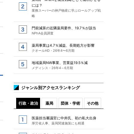
には？
業務スーパーの神戸物産に学ぶロールアップ戦
略
門前減算の近隣薬局要件、19.7％が該当
NPhA会員調査
薬局事業は4.7％減益、長期処方が影響
クオールHD・26年4〜6月期
地域薬局NW事業、営業益19.5％減
メディシス・26年4～6月期
ジャンル別アクセスランキング
行政・政治
薬局
団体・学術
その他
医薬担当審議官に中井氏、初の私大出身
厚労省人事、薬局関連施策にも精通