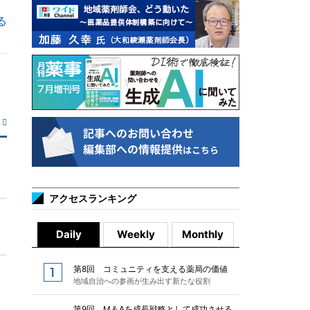
る
アクセスランキング
Daily
Weekly
Monthly
第8回 コミュニティを支える薬局の価値
地域自治への参画が生み出す新たな役割
第9回 M＆Aを成長戦略として成功させる