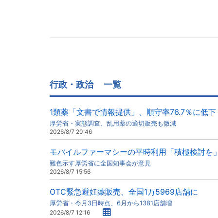
行政・政治
一覧
1類薬「文書で情報提供」、順守率76.7％に低下
厚労省・実態調査、乱用薬の適切販売も微減
2026/8/7 20:46
モバイルファーマシーの平時利用「積極検討を
難色示す厚労省に全国知事会が意見
2026/8/7 15:56
OTC緊急避妊薬販売、全国1万5969店舗に
厚労省・今月3日時点、6月から1381店舗増
2026/8/7 12:16