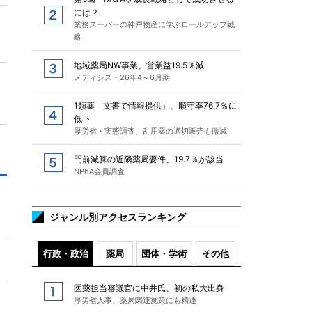
には？
業務スーパーの神戸物産に学ぶロールアップ戦
略
地域薬局NW事業、営業益19.5％減
メディシス・26年4～6月期
1類薬「文書で情報提供」、順守率76.7％に
低下
厚労省・実態調査、乱用薬の適切販売も微減
門前減算の近隣薬局要件、19.7％が該当
NPhA会員調査
ジャンル別アクセスランキング
行政・政治
薬局
団体・学術
その他
医薬担当審議官に中井氏、初の私大出身
厚労省人事、薬局関連施策にも精通