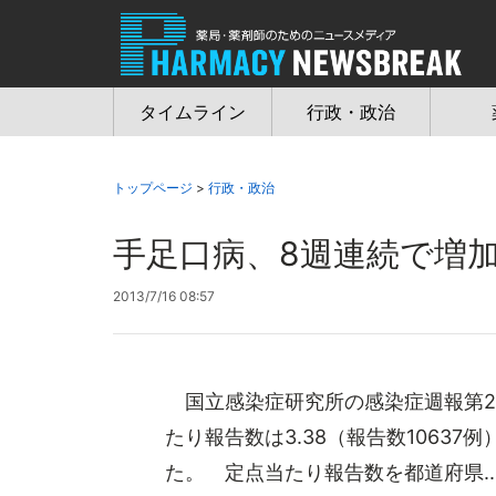
Jump
to
navigation
タイムライン
行政・政治
トップページ
>
行政・政治
手足口病、8週連続で増
2013/7/16 08:57
国立感染症研究所の感染症週報第26
たり報告数は3.38（報告数1063
た。 定点当たり報告数を都道府県..