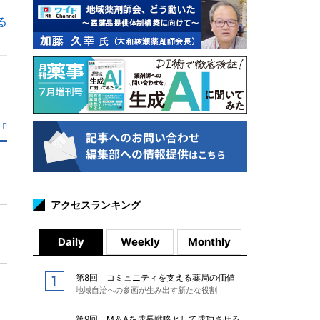
る
アクセスランキング
Daily
Weekly
Monthly
第8回 コミュニティを支える薬局の価値
地域自治への参画が生み出す新たな役割
第9回 M＆Aを成長戦略として成功させる