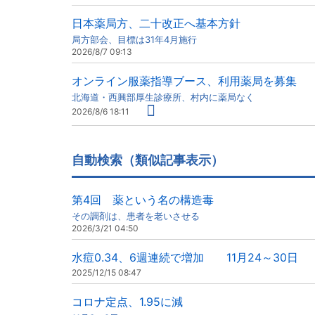
日本薬局方、二十改正へ基本方針
局方部会、目標は31年4月施行
2026/8/7 09:13
オンライン服薬指導ブース、利用薬局を募集
北海道・西興部厚生診療所、村内に薬局なく
2026/8/6 18:11
自動検索（類似記事表示）
第4回 薬という名の構造毒
その調剤は、患者を老いさせる
2026/3/21 04:50
水痘0.34、6週連続で増加 11月24～30日
2025/12/15 08:47
コロナ定点、1.95に減