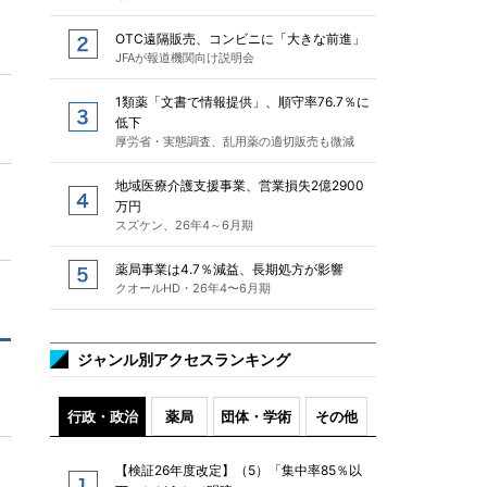
OTC遠隔販売、コンビニに「大きな前進」
JFAが報道機関向け説明会
1類薬「文書で情報提供」、順守率76.7％に
低下
厚労省・実態調査、乱用薬の適切販売も微減
地域医療介護支援事業、営業損失2億2900
万円
スズケン、26年4～6月期
薬局事業は4.7％減益、長期処方が影響
クオールHD・26年4〜6月期
ジャンル別アクセスランキング
行政・政治
薬局
団体・学術
その他
【検証26年度改定】（5）「集中率85％以