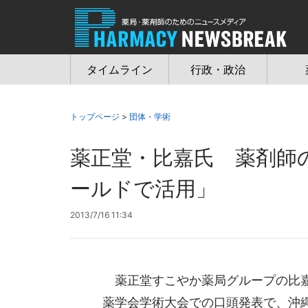
Jump
to
navigation
タイムライン
行政・政治
トップページ
>
団体・学術
薬正堂・比嘉氏 薬剤師
ールドで活用」
2013/7/16 11:34
薬正堂すこやか薬局グループの比嘉
薬学会学術大会での口頭発表で、沖