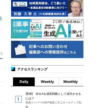
る
アクセスランキング
Daily
Weekly
Monthly
第9回 M＆Aを成長戦略として成功させる
には？
業務スーパーの神戸物産に学ぶロールアップ戦
略