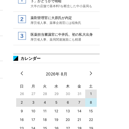
下」かどうかで明暗
大半の店舗で基本料1を断念した中小薬局も
薬剤管理官に大原氏が内定
厚労省人事、薬事企画官には稲角氏
医薬担当審議官に中井氏、初の私大出身
厚労省人事、薬局関連施策にも精通
カレンダー
2026年 8月
日
月
火
水
木
金
土
26
27
28
29
30
31
1
2
3
4
5
6
7
8
9
10
11
12
13
14
15
16
17
18
19
20
21
22
23
24
25
26
27
28
29