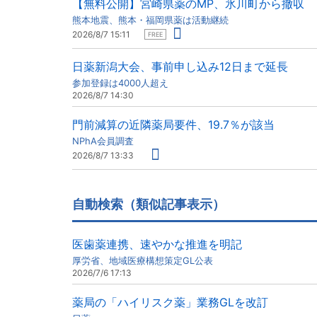
【無料公開】宮崎県薬のMP、氷川町から撤収
熊本地震、熊本・福岡県薬は活動継続
2026/8/7 15:11
FREE
日薬新潟大会、事前申し込み12日まで延長
参加登録は4000人超え
2026/8/7 14:30
門前減算の近隣薬局要件、19.7％が該当
NPhA会員調査
2026/8/7 13:33
自動検索（類似記事表示）
医歯薬連携、速やかな推進を明記
厚労省、地域医療構想策定GL公表
2026/7/6 17:13
薬局の「ハイリスク薬」業務GLを改訂