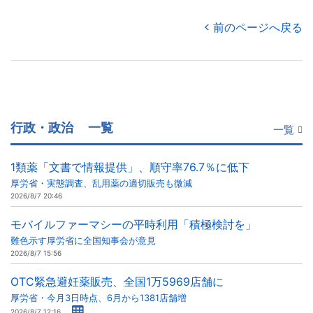
前のページへ戻る
行政・政治
一覧
一覧
1類薬「文書で情報提供」、順守率76.7％に低下
厚労省・実態調査、乱用薬の適切販売も微減
2026/8/7 20:46
モバイルファーマシーの平時利用「積極検討を」
難色示す厚労省に全国知事会が意見
2026/8/7 15:56
OTC緊急避妊薬販売、全国1万5969店舗に
厚労省・今月3日時点、6月から1381店舗増
2026/8/7 12:16