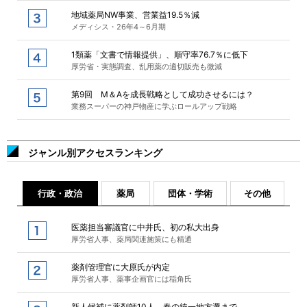
地域薬局NW事業、営業益19.5％減
メディシス・26年4～6月期
1類薬「文書で情報提供」、順守率76.7％に低下
厚労省・実態調査、乱用薬の適切販売も微減
第9回 M＆Aを成長戦略として成功させるには？
業務スーパーの神戸物産に学ぶロールアップ戦略
ジャンル別アクセスランキング
行政・政治
薬局
団体・学術
その他
医薬担当審議官に中井氏、初の私大出身
厚労省人事、薬局関連施策にも精通
薬剤管理官に大原氏が内定
厚労省人事、薬事企画官には稲角氏
新人候補に薬剤師10人、春の統一地方選まで