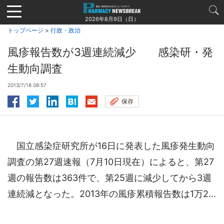
Jump
to
2026年8月9日（日）
navigation
トップページ
>
行政・政治
風疹報告数が3週連続減少 感染研・発
生動向調査
2013/7/18 08:57
保存
国立感染症研究所が16日に発表した風疹発生動向
調査の第27週速報（7月10日現在）によると、第27
週の報告数は363件で、第25週に減少してから3週
連続減となった。2013年の風疹累積報告数は1万2...