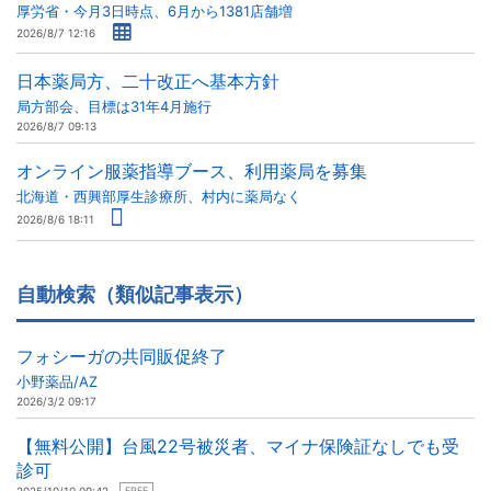
厚労省・今月3日時点、6月から1381店舗増
2026/8/7 12:16
日本薬局方、二十改正へ基本方針
局方部会、目標は31年4月施行
2026/8/7 09:13
オンライン服薬指導ブース、利用薬局を募集
北海道・西興部厚生診療所、村内に薬局なく
2026/8/6 18:11
自動検索（類似記事表示）
フォシーガの共同販促終了
小野薬品/AZ
2026/3/2 09:17
【無料公開】台風22号被災者、マイナ保険証なしでも受
診可
FREE