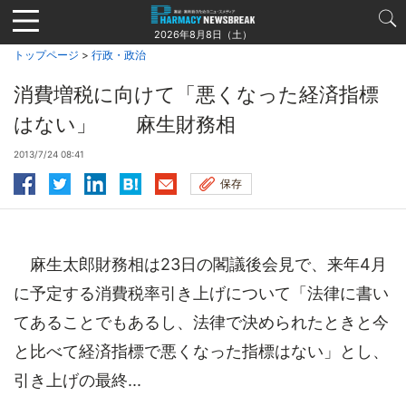
Jump
to
2026年8月8日（土）
navigation
トップページ
>
行政・政治
消費増税に向けて「悪くなった経済指標
はない」 麻生財務相
2013/7/24 08:41
保存
麻生太郎財務相は23日の閣議後会見で、来年4月
に予定する消費税率引き上げについて「法律に書い
てあることでもあるし、法律で決められたときと今
と比べて経済指標で悪くなった指標はない」とし、
引き上げの最終...