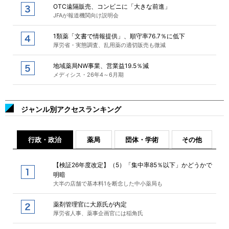
OTC遠隔販売、コンビニに「大きな前進」
JFAが報道機関向け説明会
1類薬「文書で情報提供」、順守率76.7％に低下
厚労省・実態調査、乱用薬の適切販売も微減
地域薬局NW事業、営業益19.5％減
メディシス・26年4～6月期
ジャンル別アクセスランキング
行政・政治
薬局
団体・学術
その他
【検証26年度改定】（5）「集中率85％以下」かどうかで
明暗
大半の店舗で基本料1を断念した中小薬局も
薬剤管理官に大原氏が内定
厚労省人事、薬事企画官には稲角氏