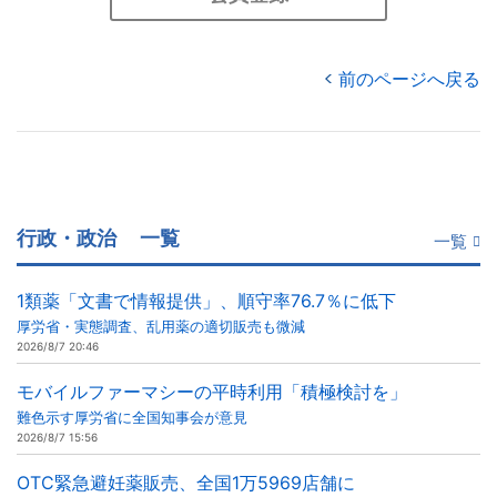
前のページへ戻る
行政・政治
一覧
一覧
1類薬「文書で情報提供」、順守率76.7％に低下
厚労省・実態調査、乱用薬の適切販売も微減
2026/8/7 20:46
モバイルファーマシーの平時利用「積極検討を」
難色示す厚労省に全国知事会が意見
2026/8/7 15:56
OTC緊急避妊薬販売、全国1万5969店舗に