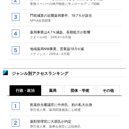
業務スーパーの神戸物産に学ぶロールアップ戦略
門前減算の近隣薬局要件、19.7％が該当
NPhA会員調査
薬局事業は4.7％減益、長期処方が影響
クオールHD・26年4〜6月期
地域薬局NW事業、営業益19.5％減
メディシス・26年4～6月期
ジャンル別アクセスランキング
行政・政治
薬局
団体・学術
その他
医薬担当審議官に中井氏、初の私大出身
厚労省人事、薬局関連施策にも精通
薬剤管理官に大原氏が内定
厚労省人事、薬事企画官には稲角氏