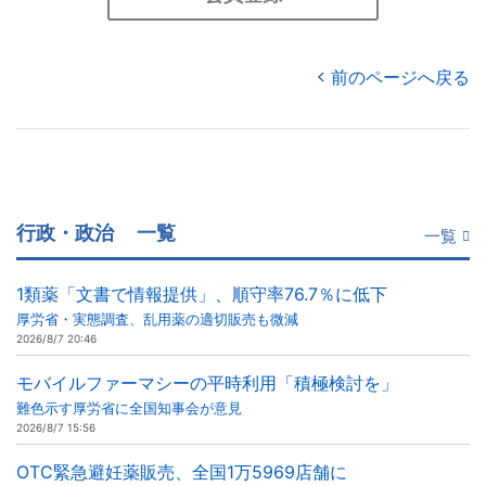
前のページへ戻る
行政・政治
一覧
一覧
1類薬「文書で情報提供」、順守率76.7％に低下
厚労省・実態調査、乱用薬の適切販売も微減
2026/8/7 20:46
モバイルファーマシーの平時利用「積極検討を」
難色示す厚労省に全国知事会が意見
2026/8/7 15:56
OTC緊急避妊薬販売、全国1万5969店舗に