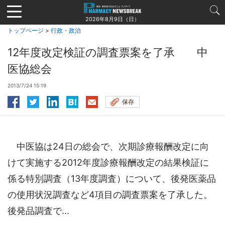
Jump
to
2026年8月9日（日）
navigation
トップページ
>
行政・政治
12年度改定検証の調査票案を了承 中
医協総会
2013/7/24 15:19
保存
中医協は24日の総会で、次期診療報酬改定に向
けて実施する2012年度診療報酬改定の結果検証に
係る特別調査（13年度調査）について、後発医薬品
の使用状況調査など4項目の調査票案を了承した。
後発品調査で...