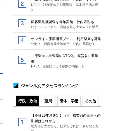
NPhA・26年度改定影響調査、基本料平均は増
加
顧客満足度調査を毎年実施、社内表彰も
いまいメディカル 店舗改善と士気向上に活用
オンライン服薬指導ブース、利用薬局を募集
北海道・西興部厚生診療所、村内に薬局なく
「穿刺血」検査薬のOTC化、厚労省に要望
書
NPhA、薬剤師による補助の明確化も
ジャンル別アクセスランキング
行政・政治
薬局
団体・学術
その他
【検証26年度改定】（4）都市部の薬局への
影響はこれから
地方部と大差なく、効果なければ「さらなる方