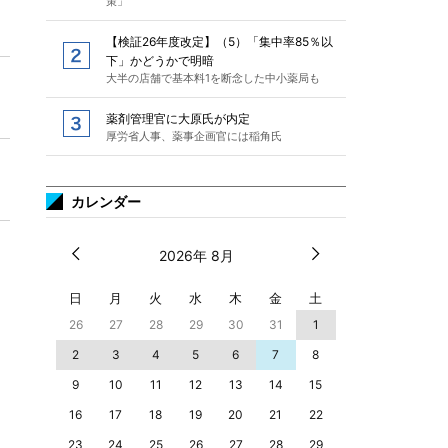
策」
【検証26年度改定】（5）「集中率85％以
下」かどうかで明暗
大半の店舗で基本料1を断念した中小薬局も
薬剤管理官に大原氏が内定
厚労省人事、薬事企画官には稲角氏
カレンダー
2026年 8月
日
月
火
水
木
金
土
26
27
28
29
30
31
1
2
3
4
5
6
7
8
9
10
11
12
13
14
15
16
17
18
19
20
21
22
23
24
25
26
27
28
29