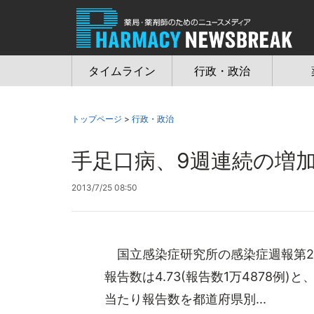
Jump
to
navigation
タイムライン
行政・政治
トップページ
>
行政・政治
手足口病、9週連続の増
2013/7/25 08:50
国立感染症研究所の感染症週報第27
報告数は4.73(報告数1万4878例
当たり報告数を都道府県別...