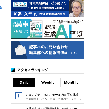
る
アクセスランキング
Daily
Weekly
Monthly
いまいメディカル、モール内出店を継続
門前減算あっても「患者・医師のニーズ高く」
在薬総加算2と調剤管理料で大幅マイナス