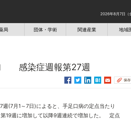
2026年8月7日（
薬局
団体・学術
関連産業
地域
加 感染症週報第27週
保存
週(7月1～7日)によると、手足口病の定点当たり
)と、第19週に増加して以降9週連続で増加した。 定点