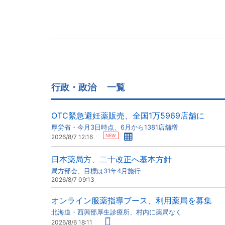
行政・政治
一覧
OTC緊急避妊薬販売、全国1万5969店舗に
厚労省・今月3日時点、6月から1381店舗増
NEW
2026/8/7 12:16
日本薬局方、二十改正へ基本方針
局方部会、目標は31年4月施行
2026/8/7 09:13
オンライン服薬指導ブース、利用薬局を募集
北海道・西興部厚生診療所、村内に薬局なく
2026/8/6 18:11