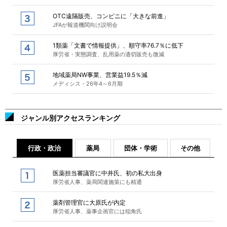
OTC遠隔販売、コンビニに「大きな前進」
JFAが報道機関向け説明会
1類薬「文書で情報提供」、順守率76.7％に低下
厚労省・実態調査、乱用薬の適切販売も微減
地域薬局NW事業、営業益19.5％減
メディシス・26年4～6月期
ジャンル別アクセスランキング
行政・政治
薬局
団体・学術
その他
医薬担当審議官に中井氏、初の私大出身
厚労省人事、薬局関連施策にも精通
薬剤管理官に大原氏が内定
厚労省人事、薬事企画官には稲角氏