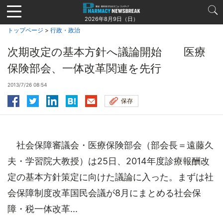
Jump
to
2026年8月9日（日）
navigation
トップページ
>
行政・政治
次期改定の基本方針へ議論開始 医療
保険部会、一体改革関連を先行
2013/7/26 08:54
保存
社会保障審議会・医療保険部会（部会長＝遠藤久
夫・学習院大教授）は25日、2014年度診療報酬改
定の基本方針策定に向けた議論に入った。まずは社
会保障制度改革国民会議が8月にまとめる社会保
障・税一体改革...