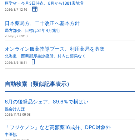
厚労省・今月3日時点、6月から1381店舗増
2026/8/7 12:16
日本薬局方、二十改正へ基本方針
局方部会、目標は31年4月施行
2026/8/7 09:13
オンライン服薬指導ブース、利用薬局を募集
北海道・西興部厚生診療所、村内に薬局なく
2026/8/6 18:11
自動検索（類似記事表示）
6月の後発品シェア、89.6％で横ばい
協会けんぽ
2025/11/12 09:08
「フジケノン」など高額薬16成分、DPC対象外
中医協