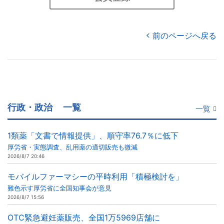
前のページへ戻る
行政・政治
一覧
一覧
1類薬「文書で情報提供」、順守率76.7％に低下
厚労省・実態調査、乱用薬の適切販売も微減
2026/8/7 20:46
モバイルファーマシーの平時利用「積極検討を」
難色示す厚労省に全国知事会が意見
2026/8/7 15:56
OTC緊急避妊薬販売、全国1万5969店舗に