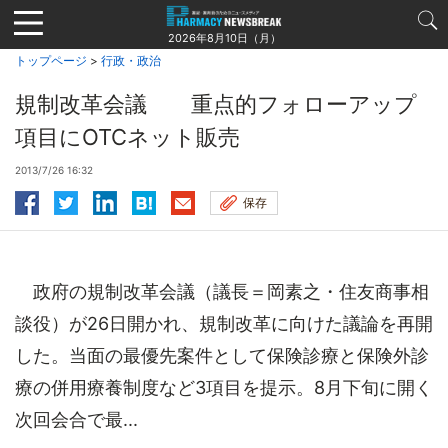
Jump
to
2026年8月10日（月）
navigation
トップページ
>
行政・政治
規制改革会議 重点的フォローアップ
項目にOTCネット販売
2013/7/26 16:32
保存
政府の規制改革会議（議長＝岡素之・住友商事相
談役）が26日開かれ、規制改革に向けた議論を再開
した。当面の最優先案件として保険診療と保険外診
療の併用療養制度など3項目を提示。8月下旬に開く
次回会合で最...