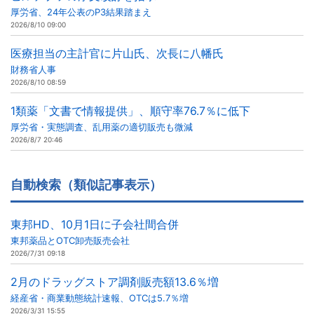
厚労省、24年公表のP3結果踏まえ
2026/8/10 09:00
医療担当の主計官に片山氏、次長に八幡氏
財務省人事
2026/8/10 08:59
1類薬「文書で情報提供」、順守率76.7％に低下
厚労省・実態調査、乱用薬の適切販売も微減
2026/8/7 20:46
自動検索（類似記事表示）
東邦HD、10月1日に子会社間合併
東邦薬品とOTC卸売販売会社
2026/7/31 09:18
2月のドラッグストア調剤販売額13.6％増
経産省・商業動態統計速報、OTCは5.7％増
2026/3/31 15:55