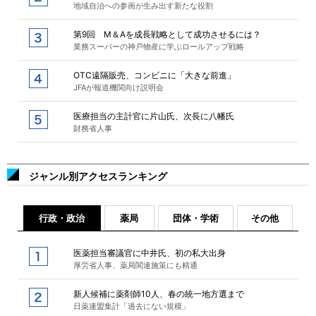
地域自治への参画が生み出す新たな役割
第9回 M＆Aを成長戦略として成功させるには？
業務スーパーの神戸物産に学ぶロールアップ戦略
OTC遠隔販売、コンビニに「大きな前進」
JFAが報道機関向け説明会
医療担当の主計官に片山氏、次長に八幡氏
財務省人事
ジャンル別アクセスランキング
行政・政治
薬局
団体・学術
その他
医薬担当審議官に中井氏、初の私大出身
厚労省人事、薬局関連施策にも精通
新人候補に薬剤師10人、春の統一地方選まで
日薬連盟集計「過去にない規模」