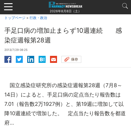
Jump
to
2026年8月8日（土）
navigation
トップページ
>
行政・政治
手足口病の増加止まらず10週連続 感
染症週報第28週
2013/7/29 08:25
保存
国立感染症研究所の感染症週報第28週（7月8～
14日）によると、手足口病の定点当たり報告数は
7.01（報告数2万1927例）と、第19週に増加して以
降10週連続で増加した。 定点当たり報告数を都道
府...