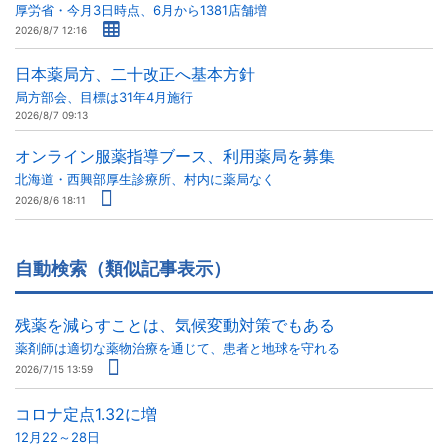
厚労省・今月3日時点、6月から1381店舗増
2026/8/7 12:16
日本薬局方、二十改正へ基本方針
局方部会、目標は31年4月施行
2026/8/7 09:13
オンライン服薬指導ブース、利用薬局を募集
北海道・西興部厚生診療所、村内に薬局なく
2026/8/6 18:11
自動検索（類似記事表示）
残薬を減らすことは、気候変動対策でもある
薬剤師は適切な薬物治療を通じて、患者と地球を守れる
2026/7/15 13:59
コロナ定点1.32に増
12月22～28日