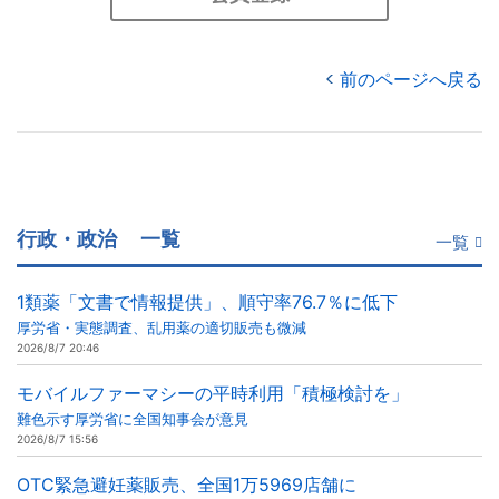
前のページへ戻る
行政・政治
一覧
一覧
1類薬「文書で情報提供」、順守率76.7％に低下
厚労省・実態調査、乱用薬の適切販売も微減
2026/8/7 20:46
モバイルファーマシーの平時利用「積極検討を」
難色示す厚労省に全国知事会が意見
2026/8/7 15:56
OTC緊急避妊薬販売、全国1万5969店舗に