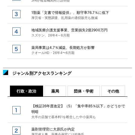
JFAが報道機関向け説明会
1類薬「文書で情報提供」、順守率76.7％に低下
厚労省・実態調査、乱用薬の適切販売も微減
地域医療介護支援事業、営業損失2億2900万円
スズケン、26年4～6月期
薬局事業は4.7％減益、長期処方が影響
クオールHD・26年4〜6月期
ジャンル別アクセスランキング
行政・政治
薬局
団体・学術
その他
【検証26年度改定】（5）「集中率85％以下」かどうかで
明暗
大半の店舗で基本料1を断念した中小薬局も
薬剤管理官に大原氏が内定
厚労省人事、薬事企画官には稲角氏