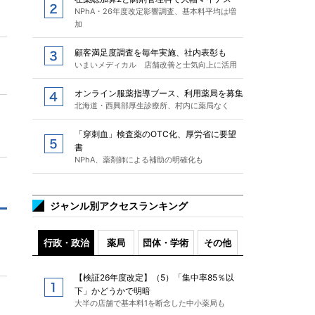
NPhA・26年度改定影響調査、基本料平均は増
加
顧客満足度調査を毎年実施、社内表彰も
いまいメディカル 店舗改善と士気向上に活用
オンライン服薬指導ブース、利用薬局を募集
北海道・西興部厚生診療所、村内に薬局なく
「穿刺血」検査薬のOTC化、厚労省に要望
書
NPhA、薬剤師による補助の明確化も
ジャンル別アクセスランキング
行政・政治
薬局
団体・学術
その他
【検証26年度改定】（5）「集中率85％以
下」かどうかで明暗
大半の店舗で基本料1を断念した中小薬局も