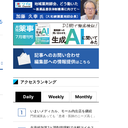
る
アクセスランキング
Daily
Weekly
Monthly
いまいメディカル、モール内出店を継続
門前減算あっても「患者・医師のニーズ高く」
在薬総加算2と調剤管理料で大幅マイナス