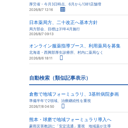
厚労省・今月3日時点、6月から1381店舗増
2026/8/7 12:16
日本薬局方、二十改正へ基本方針
局方部会、目標は31年4月施行
2026/8/7 09:13
オンライン服薬指導ブース、利用薬局を募集
北海道・西興部厚生診療所、村内に薬局なく
2026/8/6 18:11
自動検索（類似記事表示）
倉敷で地域フォーミュラリ、3基幹病院参画
準備半年で2領域、治療継続性を重視
2026/7/8 04:50
熊本・球磨で地域フォーミュラリ導入へ
豪雨災害教訓に「安定流通」重視 地域薬が主導