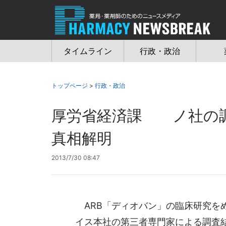
Jump
to
navigation
タイムライン
行政・政治
トップページ
>
行政・政治
厚労省経済課 ノ社の調
真相解明
2013/7/30 08:47
ARB「ディオバン」の臨床研究をめ
イス本社の第三者専門家による調査