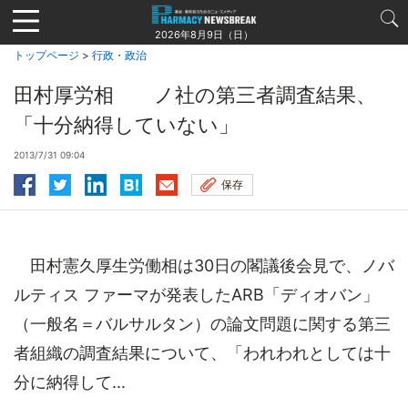
Jump
to
2026年8月9日（日）
navigation
トップページ
>
行政・政治
田村厚労相 ノ社の第三者調査結果、
「十分納得していない」
2013/7/31 09:04
保存
田村憲久厚生労働相は30日の閣議後会見で、ノバ
ルティス ファーマが発表したARB「ディオバン」
（一般名＝バルサルタン）の論文問題に関する第三
者組織の調査結果について、「われわれとしては十
分に納得して...