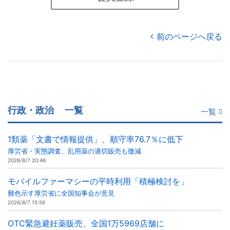
前のページへ戻る
行政・政治
一覧
一覧
1類薬「文書で情報提供」、順守率76.7％に低下
厚労省・実態調査、乱用薬の適切販売も微減
2026/8/7 20:46
モバイルファーマシーの平時利用「積極検討を」
難色示す厚労省に全国知事会が意見
2026/8/7 15:56
OTC緊急避妊薬販売、全国1万5969店舗に