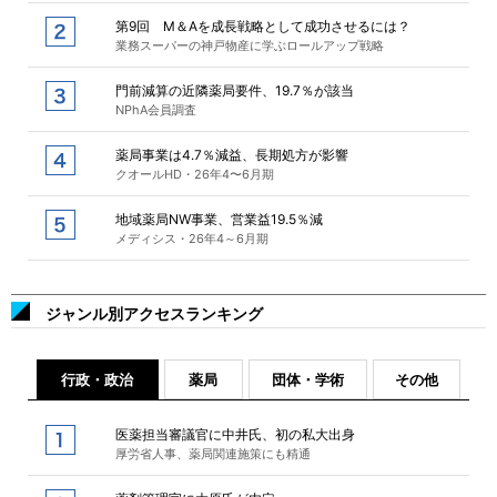
第9回 M＆Aを成長戦略として成功させるには？
業務スーパーの神戸物産に学ぶロールアップ戦略
門前減算の近隣薬局要件、19.7％が該当
NPhA会員調査
薬局事業は4.7％減益、長期処方が影響
クオールHD・26年4〜6月期
地域薬局NW事業、営業益19.5％減
メディシス・26年4～6月期
ジャンル別アクセスランキング
行政・政治
薬局
団体・学術
その他
医薬担当審議官に中井氏、初の私大出身
厚労省人事、薬局関連施策にも精通