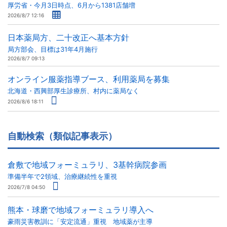
厚労省・今月3日時点、6月から1381店舗増
2026/8/7 12:16
日本薬局方、二十改正へ基本方針
局方部会、目標は31年4月施行
2026/8/7 09:13
オンライン服薬指導ブース、利用薬局を募集
北海道・西興部厚生診療所、村内に薬局なく
2026/8/6 18:11
自動検索（類似記事表示）
倉敷で地域フォーミュラリ、3基幹病院参画
準備半年で2領域、治療継続性を重視
2026/7/8 04:50
熊本・球磨で地域フォーミュラリ導入へ
豪雨災害教訓に「安定流通」重視 地域薬が主導