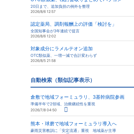
20日まで、追加負担の例外を整理
2026/8/6 12:57
認定薬局、調剤報酬上の評価「検討を」
全国知事会が3年連続で提言
2026/8/6 12:02
対象成分にラメルテオン追加
OTC類似薬、一増一減で合計変わらず
2026/8/5 21:58
自動検索（類似記事表示）
倉敷で地域フォーミュラリ、3基幹病院参画
準備半年で2領域、治療継続性を重視
2026/7/8 04:50
熊本・球磨で地域フォーミュラリ導入へ
豪雨災害教訓に「安定流通」重視 地域薬が主導