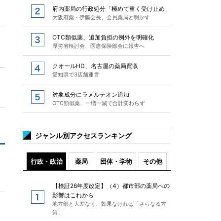
府内薬局の行政処分「極めて重く受け止め」
大阪府薬・伊藤会長、会員薬局と明かす
OTC類似薬、追加負担の例外を明確化
厚労省検討会、医療保険部会に報告へ
クオールHD、名古屋の薬局買収
愛知県で3店舗運営
対象成分にラメルテオン追加
OTC類似薬、一増一減で合計変わらず
ジャンル別アクセスランキング
行政・政治
薬局
団体・学術
その他
【検証26年度改定】（4）都市部の薬局への
影響はこれから
地方部と大差なく、効果なければ「さらなる方
策」