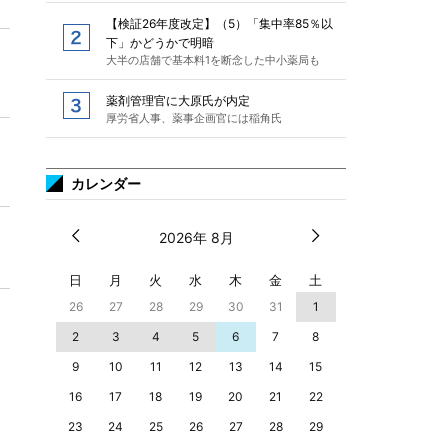
【検証26年度改定】（5）「集中率85％以
下」かどうかで明暗
大半の店舗で基本料1を断念した中小薬局も
薬剤管理官に大原氏が内定
厚労省人事、薬事企画官には稲角氏
カレンダー
2026年 8月
日
月
火
水
木
金
土
26
27
28
29
30
31
1
2
3
4
5
6
7
8
9
10
11
12
13
14
15
16
17
18
19
20
21
22
23
24
25
26
27
28
29