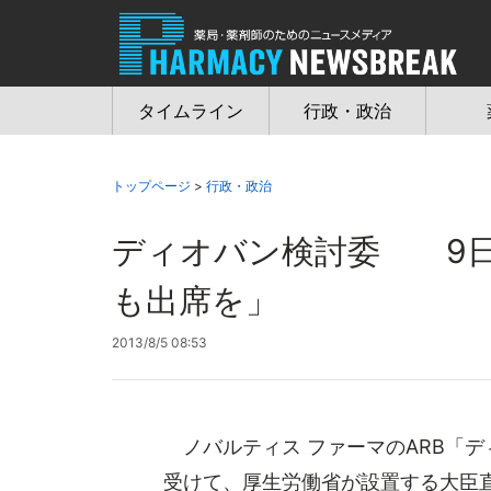
Jump
to
navigation
タイムライン
行政・政治
トップページ
>
行政・政治
ディオバン検討委 9日
も出席を」
2013/8/5 08:53
ノバルティス ファーマのARB「
受けて、厚生労働省が設置する大臣