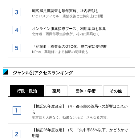
顧客満足度調査を毎年実施、社内表彰も
いまいメディカル 店舗改善と士気向上に活用
オンライン服薬指導ブース、利用薬局を募集
北海道・西興部厚生診療所、村内に薬局なく
「穿刺血」検査薬のOTC化、厚労省に要望書
NPhA、薬剤師による補助の明確化も
ジャンル別アクセスランキング
行政・政治
薬局
団体・学術
その他
【検証26年度改定】（4）都市部の薬局への影響はこれか
ら
地方部と大差なく、効果なければ「さらなる方策」
【検証26年度改定】（5）「集中率85％以下」かどうかで
明暗