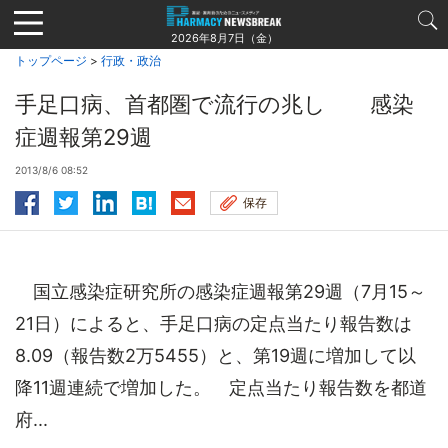
Jump
to
2026年8月7日（金）
navigation
トップページ
>
行政・政治
手足口病、首都圏で流行の兆し 感染
症週報第29週
2013/8/6 08:52
保存
国立感染症研究所の感染症週報第29週（7月15～
21日）によると、手足口病の定点当たり報告数は
8.09（報告数2万5455）と、第19週に増加して以
降11週連続で増加した。 定点当たり報告数を都道
府...